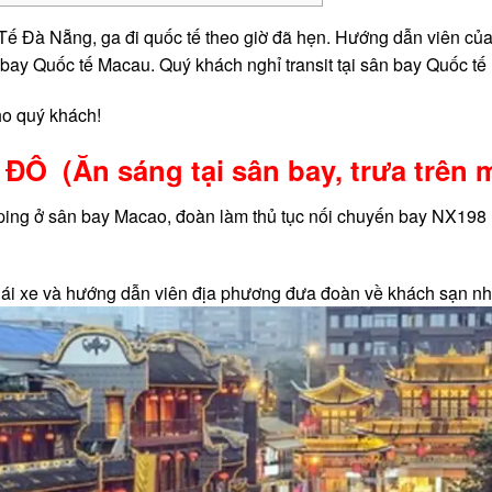
Tế Đà Nẵng, ga đi quốc tế theo giờ đã hẹn. Hướng dẫn viên của 
ay Quốc tế Macau. Quý khách nghỉ transit tại sân bay Quốc tế
cho quý khách!
H ĐÔ
(Ăn sáng tại sân bay, trưa trên 
ping ở sân bay Macao, đoàn làm thủ tục nối chuyến bay NX198 
 lái xe và hướng dẫn viên địa phương đưa đoàn về khách sạn nh