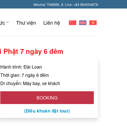
Wechat: TH8989_8. Line: +84 964054878
tức
Thư viện
Liên hệ
i Phật 7 ngày 6 đêm
Hành trình: Đài Loan
Thời gian: 7 ngày 6 đêm
Di chuyển: Máy bay, xe khách
BOOKING
(Điều khoản đặt tour)