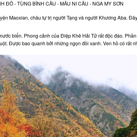
yện Maoxian, châu tự trị người Tạng và người Khương Aba. Đây
nước biển. Phong cảnh của Điệp Khê Hải Tử rất độc đáo. Phần t
ruột. Được bao quanh bởi những ngọn đồi xanh. Ven hồ có rất n