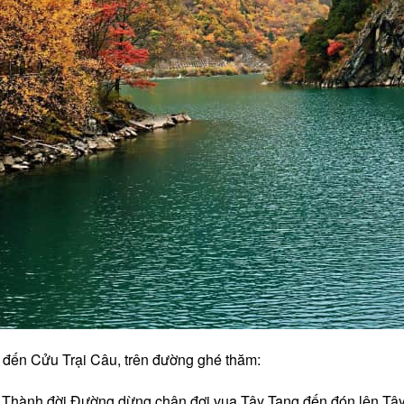
 đến Cửu Trại Câu, trên đường ghé thăm:
 Thành đời Đường dừng chân đợi vua Tây Tạng đến đón lên Tây