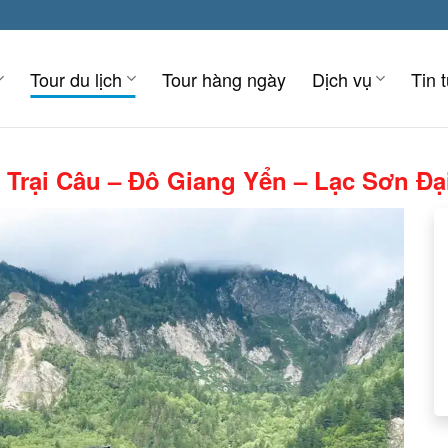
Tour du lịch
Tour hàng ngày
Dịch vụ
Tin 
Trại Câu – Đô Giang Yển – Lạc Sơn Đạ