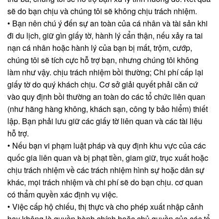
sẽ do bạn chịu và chúng tôi sẽ không chịu trách nhiệm.
• Bạn nên chú ý đến sự an toàn của cá nhân và tài sản khi
đi du lịch, giữ gìn giấy tờ, hành lý cẩn thận, nếu xảy ra tai
nạn cá nhân hoặc hành lý của bạn bị mất, trộm, cướp,
chúng tôi sẽ tích cực hỗ trợ bạn, nhưng chúng tôi không
làm như vậy. chịu trách nhiệm bồi thường; Chi phí cấp lại
giấy tờ do quý khách chịu. Cơ sở giải quyết phải căn cứ
vào quy định bồi thường an toàn do các tổ chức liên quan
(như hãng hàng không, khách sạn, công ty bảo hiểm) thiết
lập. Bạn phải lưu giữ các giấy tờ liên quan và các tài liệu
hỗ trợ.
• Nếu bạn vi phạm luật pháp và quy định khu vực của các
quốc gia liên quan và bị phạt tiền, giam giữ, trục xuất hoặc
chịu trách nhiệm về các trách nhiệm hình sự hoặc dân sự
khác, mọi trách nhiệm và chi phí sẽ do bạn chịu. cơ quan
có thẩm quyền xác định vụ việc.
• Việc cấp hộ chiếu, thị thực và cho phép xuất nhập cảnh
hay không là quyền hành chính hoặc chủ quyền của các tổ