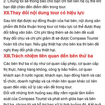
2. Chúng tôi sẽ thông báo cho bạn chi tiết liên hệ cụ thể khi
bạn đặt chân đến điểm đến trong tour.
XII.Thay đổi nội dung tour có hiệu lực
Sau khi đạt được sự đồng thuận của hai bên, nội dung sản
phẩm đã thỏa thuận trong tour có hiệu lực có thể được thay
đổi bằng văn bản. Chi phí tăng thêm sẽ do bên đề xuất
thay đổi chịu và chi phí giảm đi sẽ được Compass Tourist
hoàn trả cho bạn. Nếu gây thiệt hại cho bên kia thì bên đề
nghị thay đổi phải chịu thiệt hại.
XIII.Trách nhiệm liên quan đến bên thứ ba
Các bên thứ ba ví dụ như cơ quan cấp phép, cơ quan cấp
thị thực, hãng hàng không, công ty bảo hiểm, cơ quan
khách sạn ở nước ngoài, khách sạn, bạn đồng hành và các
tổ chức, doanh nghiệp và cá nhân liên quan khác có liên
quan đến việc xử lý các vấn đề trong tour.
Đối với những tình huống sau đây nằm ngoài tầm kiểm
soát của Compass Tourist và phát sinh giữa bạn và bên
thứ ba, chúng tôi sẽ hỗ trợ bạn xử lý tình huống đó. Kết quả