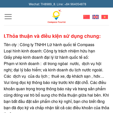
Skip
Wechat: TH8989_8. Line: +84 964054878
to
content
I.Thỏa thuận và điều kiện sử dụng chung:
Tên cty : Công ty TNHH Lữ hành quốc tế Compass
Loại hình kinh doanh: Công ty trách nhiệm hữu hạn
Giấy phép kinh doanh đại lý lữ hành quốc tế số:
Phạm vi kinh doanh : dl trong ngòai nước, dịch vụ hội
nghị; đại lý bảo hiểm; và kinh doanh du lịch nước ngoài.
Các dịch vụ của du lịch ; thuê xe, đp khách sạn , hdv…
Vui lòng đọc kỹ thông báo này trước khi đặt chỗ. Các điều
khoản quan trọng trong thông báo này và trang sản phẩm
cũng đóng vai trò bổ sung cho thỏa thuận giữa hai bên. Khi
bạn bắt đầu đặt sản phẩm cho kỳ nghỉ, bạn cho biết rằng
bạn đã đọc kỹ và chấp nhận tất cả các điều khoản của thỏa