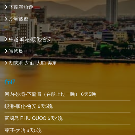
下龍灣旅遊
沙壩旅遊
中越 峴港-順化-會安
富國島
胡志明-芽莊-大叻-美奈
行程
河內-沙壩-下龍灣（在船上过一晚） 6天5晚
峴港-順化-會安 6天5晚
富國島 PHU QUOC 5天4晚
芽莊-大叻 6天5晚