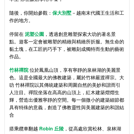
隨後，你開始參觀：
保大別墅
－越南末代國王生活和工
作的地方。
停留在
泥塑公園
，透過創意雕塑探索大叻的著名景
點。遊客一定會被雕塑的精緻與精緻所折服。無生命的
黏土塊，在工匠的巧手下，被雕刻成獨特而生動的藝術
作品。
竹林禪院
位於鳳凰山頂，享有寧靜的泉林湖的美麗景
色。這是全國最大的佛教建築，屬於竹林嚴渡禪宗。大
叻 竹林禪院以其傳統建築和周圍自然的美妙和諧而引
人注目。禪院坐落在高高的山頂上，紅木建築熠熠生
輝，營造出優雅寧靜的空間。每一個微小的建築細節都
具有特殊的意義，創造了佛教靈性與美麗建築的和諧結
合
搭乘纜車翻越
Robin
丘陵
，從高處欣賞松林、泉林湖