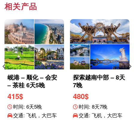
相关产品
岘港 – 顺化 – 会安
探索越南中部 – 8天
– 茶桂 6天5晚
7晚
415
$
480
$
时间: 6天5晚
时间: 8天7晚
交通: 飞机，大巴车
交通: 飞机，大巴车