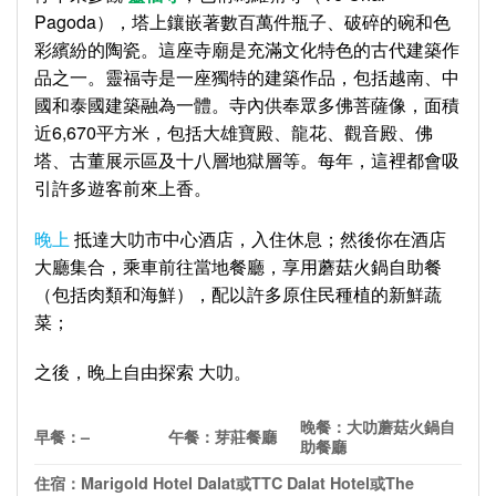
Pagoda），塔上鑲嵌著數百萬件瓶子、破碎的碗和色
彩繽紛的陶瓷。這座寺廟是充滿文化特色的古代建築作
品之一。靈福寺是一座獨特的建築作品，包括越南、中
國和泰國建築融為一體。寺內供奉眾多佛菩薩像，面積
近6,670平方米，包括大雄寶殿、龍花、觀音殿、佛
塔、古董展示區及十八層地獄層等。每年，這裡都會吸
引許多遊客前來上香。
晚上
抵達大叻市中心酒店，入住休息；然後你在酒店
大廳集合，乘車前往當地餐廳，享用蘑菇火鍋自助餐
（包括肉類和海鮮），配以許多原住民種植的新鮮蔬
菜；
之後，晚上自由探索 大叻。
晚餐：大叻蘑菇火鍋自
早餐：
–
午餐：芽莊餐廳
助餐廳
住宿：
Marigold Hotel Dalat
或
TTC Dalat Hotel
或
The