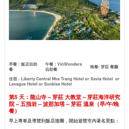
早餐：飯店自助
午餐：
VinWonders
晚餐
:
芽莊 餐廳
餐
自助餐
住宿：
Liberty Central Nha Trang Hotel or Xavia Hotel or
Lavague Hotel or Sunkiss Hotel
第
5
天：龍山寺
–
芽莊 大教堂
–
芽莊海洋研究
院
–
五指岩
–
波那加塔
–
芽莊 溫泉（早
/
午
/
晚
餐）
早上專車及導覽到飯店接團，開始遊覽市內著名景點：