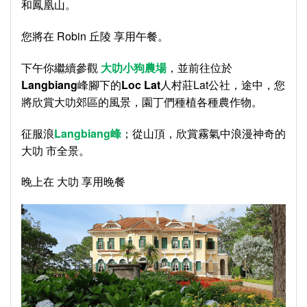
和鳳凰山。
您將在 Robin 丘陵 享用午餐。
下午你繼續參觀
大叻小狗農場
，並前往位於
Langbiang
峰腳下的
Loc Lat
人村莊Lat公社，途中，您
將欣賞大叻郊區的風景，園丁們種植各種農作物。
征服浪
Langbiang
峰
；從山頂，欣賞霧氣中浪漫神奇的
大叻 市全景。
晚上在 大叻 享用晚餐