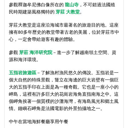
參觀釋迦牟尼佛白像所在的
龍山寺
，不可錯過法國殖
民時期建築風格獨特的
芽莊 大教堂
。
芽莊大教堂是這座沿海城市最著名的旅遊目的地。這座
擁有80多年歷史的教堂帶著古老的美麗，位於芽莊市中
心，一定會帶給遊客有趣的體驗。
參觀
芽莊 海洋研究院
－進一步了解越南領土空間、資
源和海洋環境。
五指岩旅遊區
－了解漁村漁民悠久的傳說。五指岩是一
個大自然的特殊景觀，聳立在海邊的巨大岩壁有一個巨
大的五指手印在上面是為一種奇觀。它也是一座小小的
岬島，這裡有許多巨大的花崗岩海角直指南海之中。這
個岬角挨著一個質樸的沙灘海灣，有海島風光和鄉土風
情。鐘嶼石岬角是法國電影的外景拍攝地之一。
中午在當地海鮮餐廳享用午餐