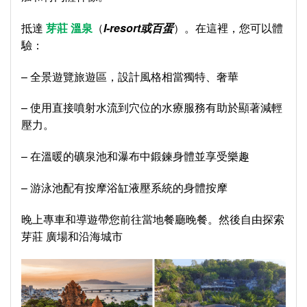
抵達
芽莊 溫泉
（
I-resort或百蛋
）。在這裡，您可以體
驗：
– 全景遊覽旅遊區，設計風格相當獨特、奢華
– 使用直接噴射水流到穴位的水療服務有助於顯著減輕
壓力。
– 在溫暖的礦泉池和瀑布中鍛鍊身體並享受樂趣
– 游泳池配有按摩浴缸液壓系統的身體按摩
晚上專車和導遊帶您前往當地餐廳晚餐。然後自由探索
芽莊 廣場和沿海城市