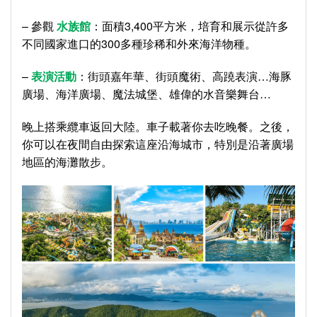
– 參觀
水族館
：面積3,400平方米，培育和展示從許多
不同國家進口的300多種珍稀和外來海洋物種。
–
表演活動
：街頭嘉年華、街頭魔術、高蹺表演…海豚
廣場、海洋廣場、魔法城堡、雄偉的水音樂舞台…
晚上搭乘纜車返回大陸。車子載著你去吃晚餐。之後，
你可以在夜間自由探索這座沿海城市，特別是沿著廣場
地區的海灘散步。