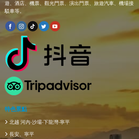
遊、酒店、機票、觀光門票、演出門票、旅遊汽車、機場接
駁車等。
特色景點
北越 河內-沙壩-下龍灣-寧平
長安、寧平