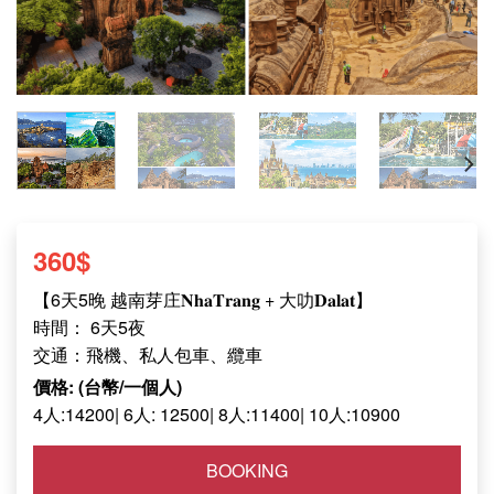
360
$
【6天5晚 越南芽庄𝐍𝐡𝐚𝐓𝐫𝐚𝐧𝐠 + 大叻𝐃𝐚𝐥𝐚𝐭】
時間： 6天5夜
交通：飛機、私人包車、纜車
價格: (台幣/一個人)
4人:14200| 6人: 12500| 8人:11400| 10人:10900
BOOKING