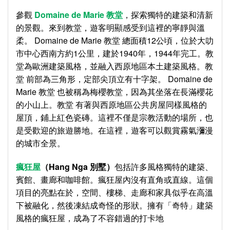
參觀
Domaine de Marie
教堂
，探索獨特的建築和清新
的景觀。來到教堂，遊客明顯感受到這裡的寧靜與溫
柔。 Domaine de Marie 教堂 總面積12公頃，位於大叻
市中心西南方約1公里，建於1940年，1944年完工。教
堂為歐洲建築風格，並融入西原地區本土建築風格。教
堂 前部為三角形，定部尖頂立有十字架。 Domaine de
Marie 教堂 也被稱為梅櫻教堂，因為其坐落在長滿櫻花
的小山上。教堂 有著與西原地區公共房屋同樣風格的
屋頂，鋪上紅色瓷磚。這裡不僅是宗教活動的場所，也
是受歡迎的旅遊勝地。在這裡，遊客可以觀賞霧氣瀰漫
的城市全景。
瘋狂屋
（
Hang Nga
別墅）
包括許多風格獨特的建築、
賓館、畫廊和咖啡館。瘋狂屋內沒有直角或直線。這個
項目的亮點在於，空間、樓梯、走廊和家具似乎在高溫
下被融化，然後凍結成奇怪的形狀。擁有「奇特」建築
風格的瘋狂屋，成為了不容錯過的打卡地