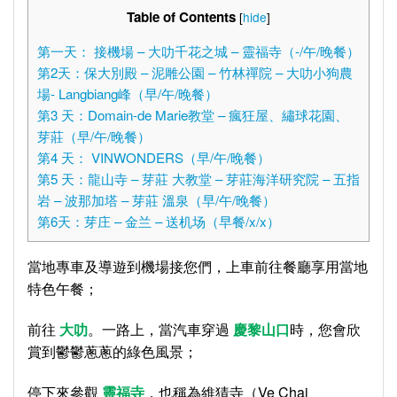
Table of Contents
[
hide
]
第一天： 接機場 – 大叻千花之城 – 靈福寺（-/午/晚餐）
第2天：保大別殿 – 泥雕公園 – 竹林禪院 – 大叻小狗農
場- Langbiang峰（早/午/晚餐）
第3 天：Domain-de Marie教堂 – 瘋狂屋、繡球花園、
芽莊（早/午/晚餐）
第4 天： VINWONDERS（早/午/晚餐）
第5 天：龍山寺 – 芽莊 大教堂 – 芽莊海洋研究院 – 五指
岩 – 波那加塔 – 芽莊 溫泉（早/午/晚餐）
第6天：芽庄 – 金兰 – 送机场（早餐/x/x）
當地專車及導遊到機場接您們，上車前往餐廳享用當地
特色午餐；
前往
大叻
。一路上，當汽車穿過
慶黎山口
時，您會欣
賞到鬱鬱蔥蔥的綠色風景；
停下來參觀
靈福寺
，也稱為維猜寺（Ve Chai