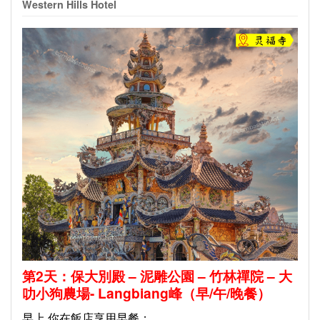
Western Hills Hotel
第2天：保大別殿 – 泥雕公園 – 竹林禪院 – 大
叻小狗農場- Langbiang峰（早/午/晚餐）
早上 你在飯店享用早餐；