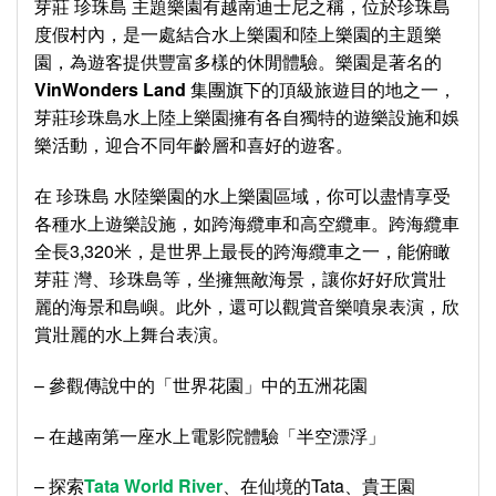
芽莊 珍珠島 主題樂園有越南迪士尼之稱，位於珍珠島
度假村內，是一處結合水上樂園和陸上樂園的主題樂
園，為遊客提供豐富多樣的休閒體驗。樂園是著名的
VinWonders Land
集團旗下的頂級旅遊目的地之一，
芽莊珍珠島水上陸上樂園擁有各自獨特的遊樂設施和娛
樂活動，迎合不同年齡層和喜好的遊客。
在 珍珠島 水陸樂園的水上樂園區域，你可以盡情享受
各種水上遊樂設施，如跨海纜車和高空纜車。跨海纜車
全長3,320米，是世界上最長的跨海纜車之一，能俯瞰
芽莊 灣、珍珠島等，坐擁無敵海景，讓你好好欣賞壯
麗的海景和島嶼。此外，還可以觀賞音樂噴泉表演，欣
賞壯麗的水上舞台表演。
– 參觀傳說中的「世界花園」中的五洲花園
– 在越南第一座水上電影院體驗「半空漂浮」
– 探索
Tata World River
、在仙境的Tata、貴王園