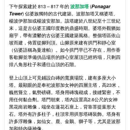
下午探索建於 813 – 817 年的
波那加塔
(
Ponagar
Tower
) 佔婆族獨特的古代建築。波那加塔又稱婆塔、
楊波伊那加或楊波安那加。該塔建於八世紀至十三世紀
末，這是古佔婆王國印度教的鼎盛時期。婆塔外觀猶如
廟宇，帶有濃鬱的古佔婆王國建築風格。整個塔區依山
坡而建，佈置從腳到頂。山腳原來建有拱門和靜心室
（佔婆語稱為曼達帕）。如今拱門早已不存在，用作香
客歇腳並準備供品場所的靜心室屋頂已經坍塌，只剩四
排八角形柱子和通往山頂的石階。
登上山頂上可見鋪設白磚的寬廣場院，建有多座大小
塔。最顯眼的是奉祀波那加女神的四層主塔，高23米，
巍然聳立，氣勢磅礴。塔身用磚塊砌成，接縫緊密，不
用任何黏合劑。塔門朝東，塔內設置高2.6公尺的女神
黑花崗岩雕像，端坐在蓮花石座上，背靠菩提葉形大
石。塔外有許多柱子，柱頂常用拱形塔磚裝飾。塔身有
許多浮雕像，如仙女、鹿、金鵝、獅子等，尤其是波那
加和特內薩神像。