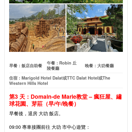
午餐：
Robin
丘
早餐：飯店自助餐
晚餐：大叻餐廳
陵餐廳
住宿：
Marigold Hotel Dalat
或
TTC Dalat Hotel
或
The
Western Hills Hotel
第3 天：Domain-de Marie教堂 – 瘋狂屋、繡
球花園、芽莊（早/午/晚餐）
早餐後，退房 大叻 飯店。
09:00 專車接團前往 大叻 市中心遊覽：