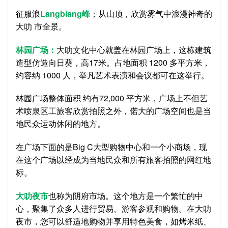
征服浪
Langbiang
峰
；从山顶，欣赏雾气中浪漫神奇的
大叻 市全景。
林园广场：
大叻文化中心就盖在林园广场上，这栋建筑
造型仿造向日葵，高17米。占地面积 1200 多平方米，
约容纳 1000 人，举凡艺术表演和会议都可在这举行。
林园广场整体面积 约有72,000 平方米，广场上不但艺
术喷泉区工旅客欣赏拍照之外，偌大的广场空间也是当
地民众运动休闲的地方。
在广场下面的是Big C大型购物中心和一个小商场，现
在这个广场以经成为当地民众和所有旅客拍照的网红地
标。
大叻夜市
也称为阴府市场。这个地方是一个繁忙的中
心，聚集了众多人进行贸易、游客参观和购物。在大叻
夜市，您可以舒适地购物并享用特色美食，如烤米纸、