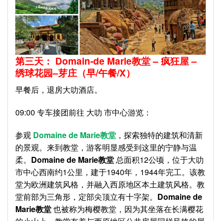
第三天： Domain-de Marie
教堂
– 疯狂屋 –
绣球花园–芽庄
（早
/
午
餐/X）
早餐后，退房大叻酒店。
09:00 专车接团前往 大叻 市中心游览：
参观
Domaine de Marie
教堂
，探索独特的建筑和清新
的景观。来到教堂，游客明显感受到这里的宁静与温
柔。
Domaine de Marie教堂
总面积12公顷，位于大叻
市中心西南约1公里，建于1940年，1944年完工。该教
堂为欧洲建筑风格，并融入西原地区本土建筑风格。教
堂前部为三角形，定部尖顶立有十字架。
Domaine de
Marie教堂
也被称为梅樱教堂，因为其坐落在长满樱花