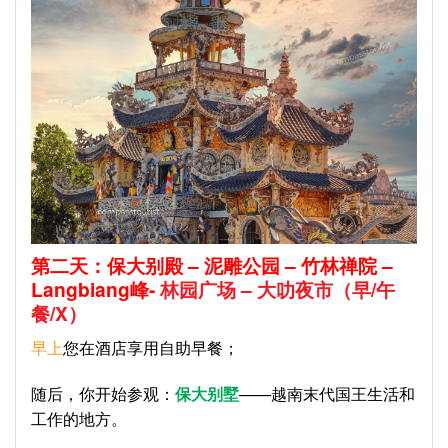
第二天：保大别殿
–
泥雕公园
–
竹林禅院
–
Langbiang
峰-
林园广场
–
大叻夜市
（早
/
午
餐
/X
）
早上
您在酒店享用自助早餐；
随后，你开始参观：
保大别墅
——越南末代国王生活和
工作的地方。