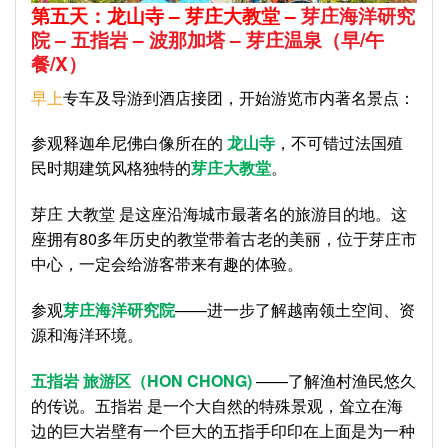
第五天：龙山寺
–
芽庄大教堂
–
芽庄海洋研究
院
–
五指岩
–
波那加塔
–
芽庄温泉
（早
/
午
餐
/X
）
早上
专车及导游到酒店接团，开始游览市内著名景点：
参观释迦牟尼佛白像所在的
龙山寺
，不可错过法国殖
民时期建筑风格独特的
芽庄大教堂
。
芽庄 大教堂 是这座沿海城市最著名的旅游目的地。这
座拥有80多年历史的教堂带着古老的美丽，位于芽庄市
中心，一定会给游客带来有趣的体验。
参观
芽庄海洋研究院
——进一步了解越南领土空间、资
源和海洋环境。
五指岩 旅游区（HON CHONG)
——了解渔村渔民悠久
的传说。五指岩 是一个大自然的特殊景观，耸立在海
边的巨大岩壁有一个巨大的五指手印印在上面是为一种