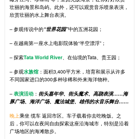
壮丽的海景和岛屿。此外，还可以观赏音乐喷泉表演，
欣赏壮丽的水上舞台表演。
– 参观传说中的
“世界花园”
中的五洲花园；
– 在越南第一座水上电影院体验“半空漂浮”；
– 探索
Tata World River
、在仙境的Tata、贵王园；
– 参观
水族馆
：面积3,400平方米，培育和展示从许多
不同国家进口的300多种珍稀和外来海洋物种。
–
表演活动
：
街头嘉年华、街头魔术、高跷表演……海
豚广场、海洋广场、魔法城堡、雄伟的水音乐舞台……
晚上
乘坐 缆车 返回市区。车子载着你去吃晚饭。之
后，你可以在夜间自由探索这座沿海城市，特别是沿着
广场地区的海滩散步。