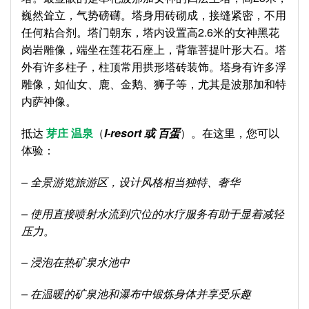
巍然耸立，气势磅礴。塔身用砖砌成，接缝紧密，不用
任何粘合剂。塔门朝东，塔内设置高2.6米的女神黑花
岗岩雕像，端坐在莲花石座上，背靠菩提叶形大石。塔
外有许多柱子，柱顶常用拱形塔砖装饰。塔身有许多浮
雕像，如仙女、鹿、金鹅、狮子等，尤其是波那加和特
内萨神像。
抵达
芽庄 温泉
（
I-resort 或 百蛋
）。在这里，您可以
体验：
– 全景游览旅游区，设计风格相当独特、奢华
– 使用直接喷射水流到穴位的水疗服务有助于显着减轻
压力。
– 浸泡在热矿泉水池中
– 在温暖的矿泉池和瀑布中锻炼身体并享受乐趣