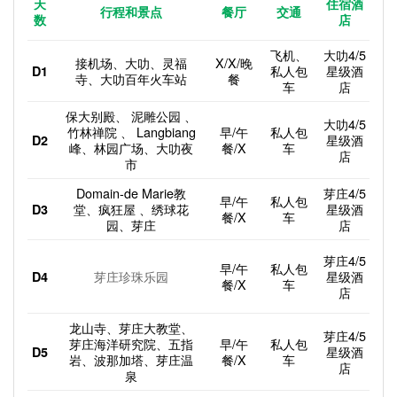
天
住宿酒
行程和景点
餐厅
交通
数
店
飞机、
大叻4/5
接机场、大叻、灵福
X/X/晚
私人包
星级酒
D1
寺、大叻百年火车站
餐
车
店
保大别殿、 泥雕公园 、
大叻4/5
竹林禅院 、 Langbiang
早/午
私人包
星级酒
D2
峰、林园广场、大叻夜
餐/X
车
店
市
Domain-de Marie教
芽庄4/5
早/午
私人包
堂、疯狂屋 、绣球花
星级酒
D3
餐/X
车
园、芽庄
店
芽庄4/5
早/午
私人包
芽庄珍珠乐园
星级酒
D4
餐/X
车
店
龙山寺、芽庄大教堂、
芽庄4/5
芽庄海洋研究院、五指
早/午
私人包
星级酒
D5
岩、波那加塔、芽庄温
餐/X
车
店
泉