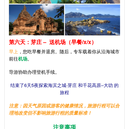
第六天：芽庄
–
送机场（早餐
/x/x
）
早上
，您吃早餐并退房。随后，专车载着你从沿海城市
前往
机场
。
导游协助办理登机手续。
结束了6天5夜探索海滨之城-芽庄 和千花高原–大叻 的
旅程
注意：因天气原因或游客的健康情况，旅游行程可以合
理地改变但不影响旅游行程的质量标准！
注意事项