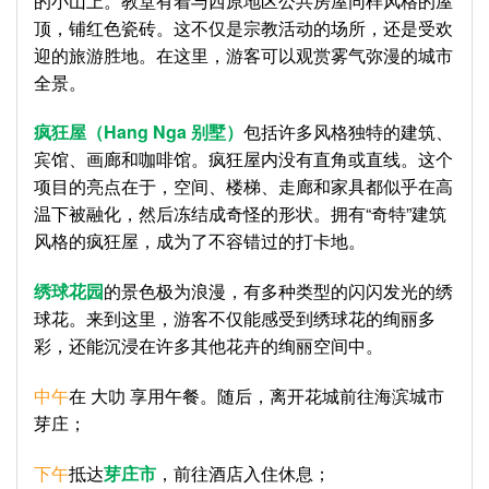
的小山上。教堂有着与西原地区公共房屋同样风格的屋
顶，铺红色瓷砖。这不仅是宗教活动的场所，还是受欢
迎的旅游胜地。在这里，游客可以观赏雾气弥漫的城市
全景。
疯狂屋（
Hang Nga
别墅）
包括许多风格独特的建筑、
宾馆、画廊和咖啡馆。疯狂屋内没有直角或直线。这个
项目的亮点在于，空间、楼梯、走廊和家具都似乎在高
温下被融化，然后冻结成奇怪的形状。拥有“奇特”建筑
风格的疯狂屋，成为了不容错过的打卡地。
绣球花园
的景色极为浪漫，有多种类型的闪闪发光的绣
球花。来到这里，游客不仅能感受到绣球花的绚丽多
彩，还能沉浸在许多其他花卉的绚丽空间中。
中午
在 大叻 享用午餐。随后，离开花城前往海滨城市
芽庄；
下午
抵达
芽庄市
，前往酒店入住休息；