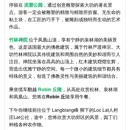
停留在
泥塑公园
，通过创意雕塑探索大叻的著名景
点。游客一定会被雕塑的精致与精致所折服。无生命的
粘土块，在工匠的巧手下，被雕刻成独特而生动的艺术
作品。
竹林禅院
位于凤凰山顶，享有宁静的泉林湖的美丽景
色。这是该国最大的佛教建筑，属于竹林严渡禅宗。大
叻竹林禅院以其传统建筑和周围自然的美妙和谐而引人
注目。禅院坐落在高高的山顶上，红木建筑熠熠生辉，
营造出优雅宁静的空间。每一个微小的建筑细节都具有
特殊的意义，创造了佛教灵性与美丽建筑的和谐结合。
乘坐缆车翻越
Robin
丘陵
，从高处欣赏松林、泉林湖
和凤凰山。您将在
Robin 丘
陵享用午餐。
下午你继续前往位于 Langbiang峰 脚下的Loc Lat人村
庄Lat公社，途中，您将欣赏大叻郊区的风景，园丁们
种植各种农作物。