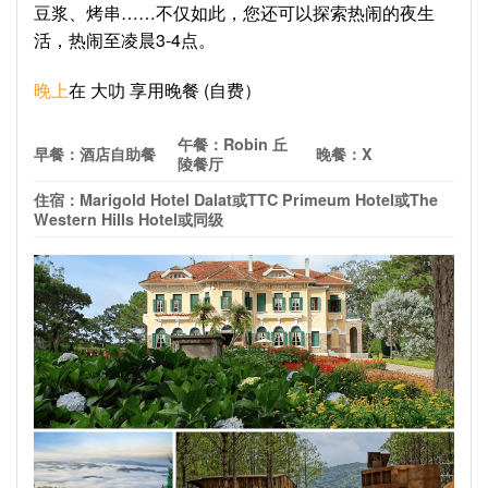
豆浆、烤串……不仅如此，您还可以探索热闹的夜生
活，热闹至凌晨3-4点。
晚上
在 大叻 享用晚餐 (自费）
午餐：
Robin 丘
早餐：酒店自助餐
晚餐：
X
陵餐厅
住宿：
Marigold Hotel Dalat
或
TTC Primeum Hotel
或
The
Western Hills Hotel
或同级