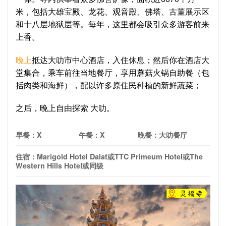
米，包括大雄宝殿、龙花、观音殿、佛塔、古董展示区
和十八层地狱层等。每年，这里都会吸引众多游客前来
上香。
晚上
抵达大叻市中心酒店，入住休息；然后你在酒店大
堂集合，乘车前往当地餐厅，享用蘑菇火锅自助餐（包
括肉类和海鲜），配以许多原住民种植的新鲜蔬菜；
之后，晚上自由探索 大叻。
早餐：
X
午餐：
X
晚餐：
大叻
餐厅
住宿：
Marigold Hotel Dalat
或
TTC Primeum Hotel
或
The
Western Hills Hotel
或同级