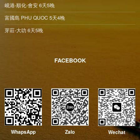
峴港-順化-會安 6天5晚
富國島 PHU QUOC 5天4晚
芽莊-大叻 6天5晚
FACEBOOK
WhapsApp
Zalo
Wechat