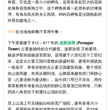
奇观。它也是一座小小的岬岛，这里有多处巨大的花岗
岩海角直指南海之中。这个岬角挨着一处质朴的沙滩海
湾，有海岛风光和乡土风情。钟屿石岬角是法国电影的
外景拍摄地之一。
中午
在当地海鲜餐厅享用午餐；
下午探索建于 813 – 817 年的
波那加塔
(
Ponagar
Tower
) 占婆族独特的古代建筑。波那加塔 又称婆塔、
杨波伊那加或杨波安那加。该塔建于八世纪至十三世纪
末，这是古占婆王国印度教的鼎盛时期。婆塔外观犹如
一座庙宇，带有浓郁的古占婆王国建筑风格。整个塔区
依山坡而建，布局从脚到顶。山脚原来建有拱门和静心
室（占婆语称为曼达帕）。如今拱门早已不存在，用作
香客歇脚并准备供品场所的静心室屋顶已经坍塌，只剩
四排八角形柱子和通往山顶的石阶。
登上山顶上可见铺贴白砖的宽广场院，建有多座大小
塔。最显眼的是奉祀波那加女神的四层主塔，高23米，