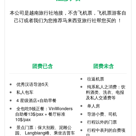
本公司是越南旅行社地接，不含飞机票，飞机票游客自
己订或者我们为您推荐马来西亚旅行社帮您买的 ！
团费已含
团费未含
往返机票
优秀汉语导游5天
纯系私人之消费：饮
私人包车
料酒类、洗衣、电报
及私人交通费等
4 星级酒店+自助早餐
单人房
全包吃5顿正餐：VinWonders
自助餐13$/pax + 餐厅标准
导游小费、司机
10$/pax
行程以外的门票
景点门票：保大别殿、泥雕公
行程中表列的自费项
园、 Langbiang峰、乘坐吉普车
目