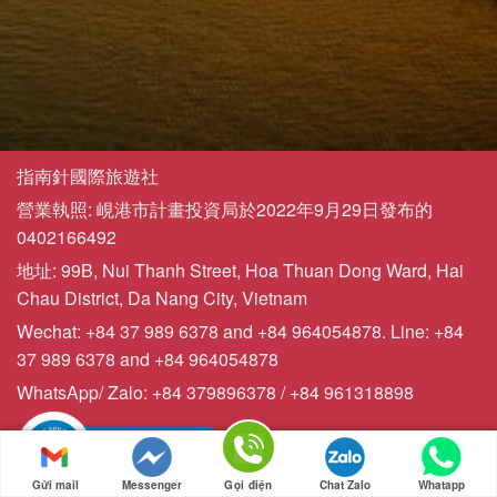
指南針國際旅遊社
營業執照: 峴港市計畫投資局於2022年9月29日發布的
0402166492
地址: 99B, Nui Thanh Street, Hoa Thuan Dong Ward, Hai
Chau District, Da Nang City, Vietnam
Wechat: +84 37 989 6378 and +84 964054878. Line: +84
37 989 6378 and +84 964054878
WhatsApp/ Zalo: +84 379896378 / +84 961318898
Gửi mail
Messenger
Gọi điện
Chat Zalo
Whatapp