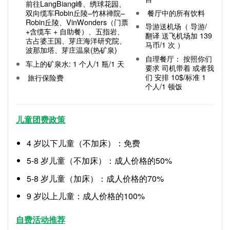
前往LangBiang峰、绣球花园、
餐厅中的所有饮料
双向缆车Robin丘陵–竹林禅院–
Robin丘陵、VinWonders（门票
导游送机场（ 导游/
+含缆车 + 自助餐）、五指岩、
翻译 送飞机场加 139
古占婆王国、芽庄海洋研究院、
马币/1 次 ）
波那加塔、芽庄温泉(热矿泉)
自理餐厅： 按照你们
车上的矿泉水: 1 个人/1 瓶/1 天
要求 司机带着 或者我
们 安排 10$/标准 1
旅行保险费
个人/1 顿饭
儿童团费政策
4 岁以下儿童（不加床）：免费
5-8 岁儿童（不加床）：成人价格的50%
5-8 岁儿童（加床）：成人价格的70%
9 岁以上儿童：成人价格的100%
自费活动推荐