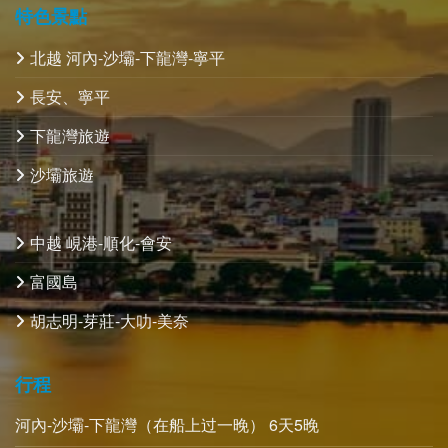
特色景點
北越 河內-沙壩-下龍灣-寧平
長安、寧平
下龍灣旅遊
沙壩旅遊
中越 峴港-順化-會安
富國島
胡志明-芽莊-大叻-美奈
行程
河內-沙壩-下龍灣（在船上过一晚） 6天5晚