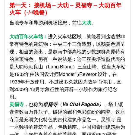
第一天： 接机场 – 大叻 – 灵福寺 – 大叻百年
火车（-/-/晚餐）
当地专车和导游到机场接您，前往
大叻
。
大叻百年火车站：
进入火车站区域，就能看到这造型非
常有特色的建筑物：中央三个三角造型，以鹅黄色调呈
现，相当的突出，是越南中部高地的少数族群高原特有
的屋顶特色，另有一种说法是：这三座尖塔造型代表的
是大叻琅勃良山（Lang Biang）三座山峰。这座火车站
是1932年由法国设计师Moncet与Reveron设计，在
1938年开放使用。不过没多久就因为战争而停用，直
到2009年12月才象征性的开辟一小段作为旅行纪念
用。
灵福寺
，也称为
维猜寺
（
Ve Chai Pagoda）
，塔上镶
嵌着数百万件瓶子、破碎的碗和色彩缤纷的陶瓷。这座
寺庙是充满文化特色的古代建筑作品之一。灵福寺 是
一座独特的建筑作品，包括越南、中国和泰国建筑融为
一体。寺内供奉着众多佛菩萨像，面积近6670平方