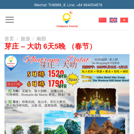
Skip
Wechat: TH8989_8. Line: +84 964054878
to
content
首页
/
旅游
/
南部
芽庄 – 大叻 6天5晚 （春节）