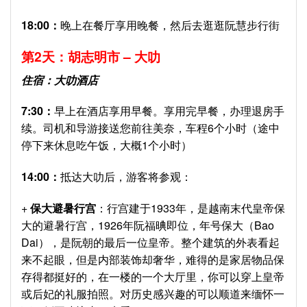
18:00
：
晚上在餐厅享用晚餐，然后去逛逛阮慧步行街
第
2
天：胡志明市
–
大叻
住宿：大叻酒店
7:30
：
早上在酒店享用早餐。享用完早餐，办理退房手
续。司机和导游接送您前往美奈，车程6个小时（途中
停下来休息吃午饭，大概1个小时）
14:00
：
抵达大叻后，游客将参观：
+
保大避暑行宫
：行宫建于1933年，是越南末代皇帝保
大的避暑行宫，1926年阮福晪即位，年号保大（Bao
Dai），是阮朝的最后一位皇帝。整个建筑的外表看起
来不起眼，但是内部装饰却奢华，难得的是家居物品保
存得都挺好的，在一楼的一个大厅里，你可以穿上皇帝
或后妃的礼服拍照。对历史感兴趣的可以顺道来缅怀一