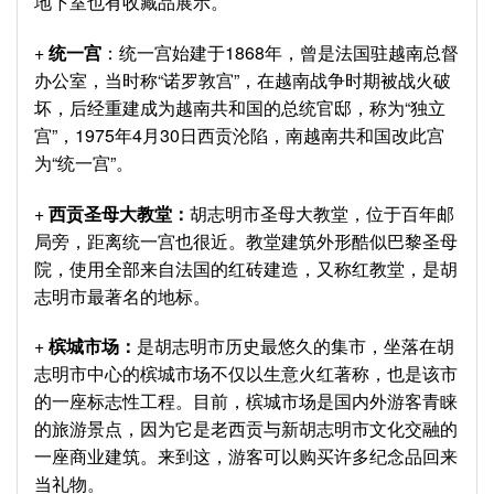
地下室也有收藏品展示。
+
统一宫
：统一宫始建于1868年，曾是法国驻越南总督
办公室，当时称“诺罗敦宫”，在越南战争时期被战火破
坏，后经重建成为越南共和国的总统官邸，称为“独立
宫”，1975年4月30日西贡沦陷，南越南共和国改此宫
为“统一宫”。
+
西贡圣母大教堂：
胡志明市圣母大教堂，位于百年邮
局旁，距离统一宫也很近。教堂建筑外形酷似巴黎圣母
院，使用全部来自法国的红砖建造，又称红教堂，是胡
志明市最著名的地标。
+
槟城市场：
是胡志明市历史最悠久的集市，坐落在胡
志明市中心的槟城市场不仅以生意火红著称，也是该市
的一座标志性工程。目前，槟城市场是国内外游客青睐
的旅游景点，因为它是老西贡与新胡志明市文化交融的
一座商业建筑。来到这，游客可以购买许多纪念品回来
当礼物。