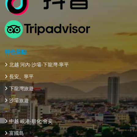
特色景點
北越 河內-沙壩-下龍灣-寧平
長安、寧平
下龍灣旅遊
沙壩旅遊
中越 峴港-順化-會安
富國島