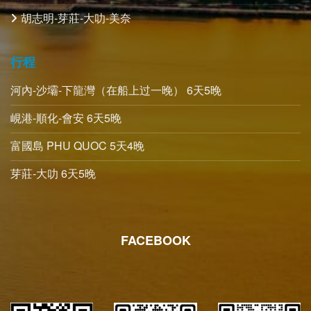
胡志明-芽莊-大叻-美奈
行程
河內-沙壩-下龍灣（在船上过一晚） 6天5晚
峴港-順化-會安 6天5晚
富國島 PHU QUOC 5天4晚
芽莊-大叻 6天5晚
FACEBOOK