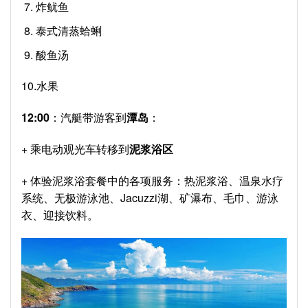
炸鱿鱼
泰式清蒸蛤蜊
酸鱼汤
10.水果
12:00
：汽艇带游客到
潭岛
：
+ 乘电动观光车转移到
泥浆浴区
+ 体验泥浆浴套餐中的各项服务：热泥浆浴、温泉水疗
系统、无极游泳池、Jacuzzi湖、矿瀑布、毛巾、游泳
衣、迎接饮料。