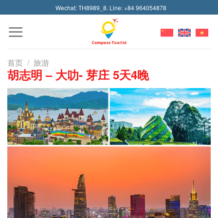
Skip
Wechat: TH8989_8. Line: +84 964054878
to
content
首页
/
旅游
胡志明 – 大叻- 芽庄 5天4晚