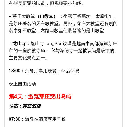
有些吴哥窟的味道，但规模要小的多。
+ 芽庄大教堂
（山教堂）
：坐落于福新坊，太原街1 ，
是芽庄著名的天主教教堂。另外，芽庄大教堂还有别的
名字如石教堂、六路口教堂但最普遍的是山教堂
+
龙山寺：
隆山寺LongSon跋塔是越南中南部海岸芽庄
市的一座佛教寺庙。 它与海德寺一起被认为是该市的
主要文化景点之一。
18:00：
到餐厅享用晚餐，然后休息
晚上自由活动
第
4
天：游览芽庄突出岛屿
住宿：芽庄酒店
07:30：
游客在酒店享用早餐