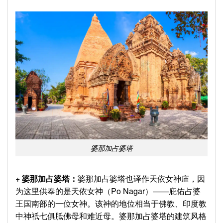
婆那加占婆塔
+
婆那加占婆塔：
婆那加占婆塔也译作天依女神庙，因
为这里供奉的是天依女神（Po Nagar）——庇佑占婆
王国南部的一位女神。该神的地位相当于佛教、印度教
中神祇七俱胝佛母和难近母。婆那加占婆塔的建筑风格