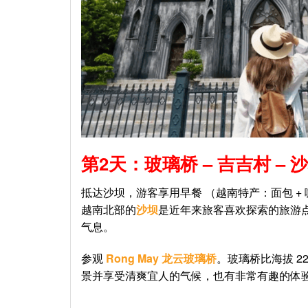
第
2天：玻璃桥 – 吉吉村 –
抵达沙坝，游客享用早餐 （越南特产：面包 + 
越南北部的
沙坝
是近年来旅客喜欢探索的旅游点
气息。
参观
Rong May 龙云玻璃桥
。玻璃桥比海拔 
景并享受清爽宜人的气候，也有非常有趣的体