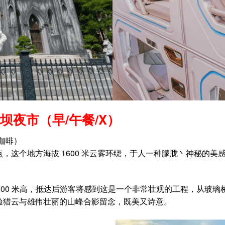
 沙坝夜市（早/午餐/X）
咖啡）
，这个地方海拔 1600 米云雾环绕，于人一种朦胧丶神秘的
2200 米高，抵达后游客将感到这是一个非常壮观的工程，从玻
验猎云与雄伟壮丽的山峰合影留念，既美又诗意。