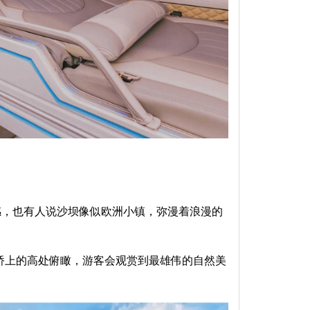
美感，也有人说沙坝像似欧洲小镇，弥漫着浪漫的
璃桥上的高处俯瞰，游客会观赏到最雄伟的自然美