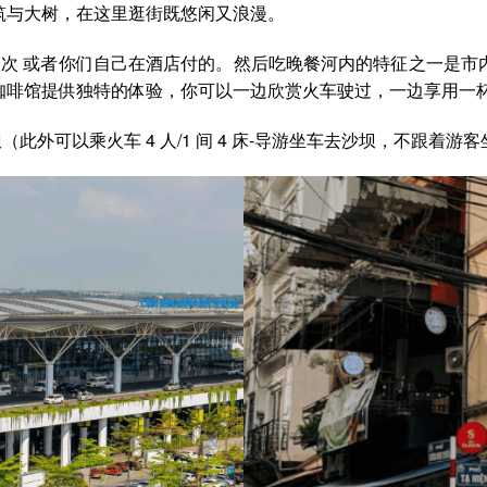
筑与大树，在这里逛街既悠闲又浪漫。
一人/一次 或者你们自己在酒店付的。然后吃晚餐河内的特征之一
咖啡馆提供独特的体验，你可以一边欣赏火车驶过，一边享用一
坝（此外可以乘火车 4 人/1 间 4 床-导游坐车去沙坝，不跟着