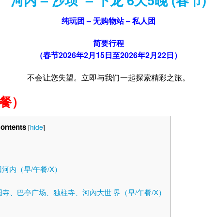
纯玩团
–
无购物站
–
私人团
简要行程
（春节2026年2月15日至2026年2月22日）
不会让您失望。
立即与我们一起探索精彩之旅
。
餐）
Contents
[
hide
]
X）
–回河内（早/午餐/X）
国寺、巴亭广场、独柱寺、河內大世 界（早/午餐/X）