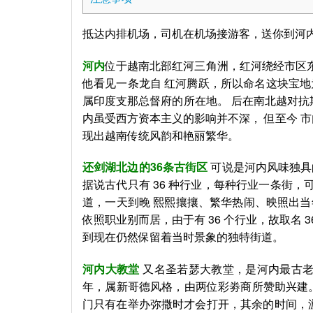
抵达内排机场，司机在机场接游客，送你到河
河内
位于越南北部红河三角洲，红河绕经市区东部
他看见一条龙自 红河腾跃，所以命名这块宝地为”
属印度支那总督府的所在地。 后在南北越对抗
内虽受西方资本主义的影响并不深， 但至今 市
现出越南传统风韵和艳丽繁华。
还剑湖北边的
36条古街区
可说是河内风味独具
据说古代只有 36 种行业，每种行业一条街
道，一天到晚 熙熙攘攘、繁华热闹、映照出
依照职业别而居，由于有 36 个行业，故取名
到现在仍然保留着当时景象的独特街道。
河内大教堂
又名圣若瑟大教堂，是河内最古老
年，属新哥德风格，由两位彩劵商所赞助兴建
门只有在举办弥撒时才会打开，其余的时间，游客