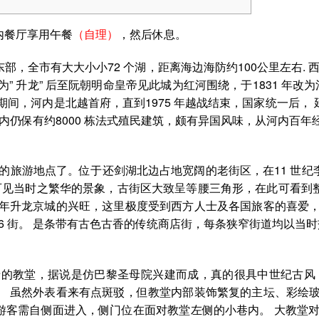
内餐厅享用午餐
（自理）
，然后休息。
，全市有大大小小72 个湖，距离海边海防约100公里左右. 西
 升龙” 后至阮朝明命皇帝见此城为红河围绕，于1831 年改为
期间，河内是北越首府，直到1975 年越战结束，国家统一后，
内仍保有约8000 栋法式殖民建筑，颇有异国风味，从河内百
的旅游地点了。位于还剑湖北边占地宽阔的老街区，在11 世
，可见当时之繁华的景象，古街区大致呈等腰三角形，在此可看
当年升龙京城的兴旺，这里极度受到西方人士及各国旅客的喜爱，
 36 街。 是条带有古色古香的传统商店街，每条狭窄街道均以当时
的教堂，据说是仿巴黎圣母院兴建而成，真的很具中世纪古风，也
。 虽然外表看来有点斑驳，但教堂内部装饰繁复的主坛、彩绘玻
需自侧面进入，侧门位在面对教堂左侧的小巷内。 大教堂对面的