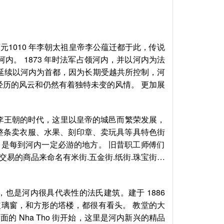
元1010 年李朝太祖皇帝李公蕴迁都于此，传说
河内。 1873 年时法军占领河内，并以河内为法
 延续以河内为首都，因为长期受越共所控制，河
年经历的风云和仍然有着独特未变的风情。 更加展
纪李王朝的时代，这里以皇帝的城邑而繁荣发展，
到整条卖衣服、水果、刻印章、卖玩具等具特色街
是每到河内一定必游的地方。 旧昔职工师傅们
交易的商品来命名有米街.五金街.纸街.珠宝街…
是河内很具代表性的法氏建筑。建于 1886
璃窗，和方形的塔楼，都很有看头。 教堂的大
 Nha Tho 街开始，这里是河内新兴的精品