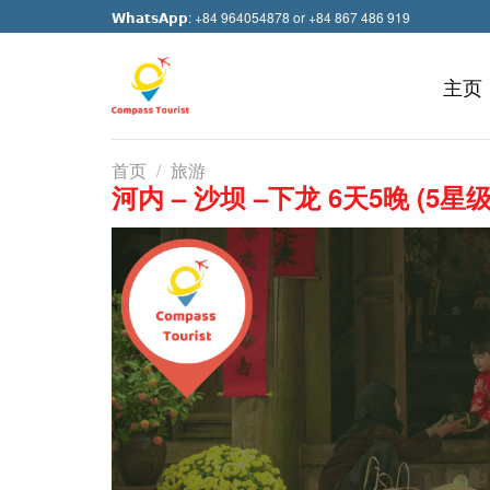
Skip
𝗪𝗵𝗮𝘁𝘀𝗔𝗽𝗽: +84 964054878 or +84 867 486 919
to
content
主页
首页
/
旅游
河内 – 沙坝 –下龙 6天5晚 (5星级