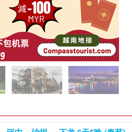
河内 – 沙坝 – 下龙 6天5晚 (春节)