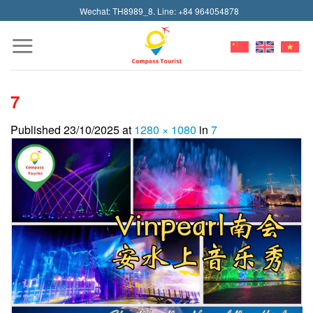
Skip
Wechat: TH8989_8. Line: +84 964054878
to
content
7
Published
23/10/2025
at
1280 × 1080
in
7