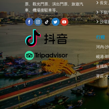
長安
票、觀光門票、演出門票、旅遊汽
車、機場接駁車等。
下龍
沙壩
行程
河內-
峴港-順
富國島 
芽莊-大