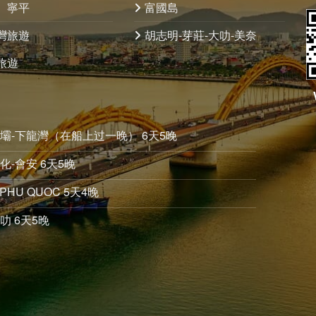
、寧平
富國島
灣旅遊
胡志明-芽莊-大叻-美奈
旅遊
沙壩-下龍灣（在船上过一晚） 6天5晚
化-會安 6天5晚
PHU QUOC 5天4晚
叻 6天5晚