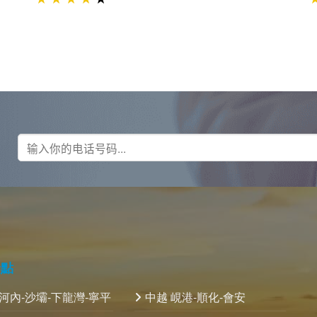
景點
 河內-沙壩-下龍灣-寧平
中越 峴港-順化-會安