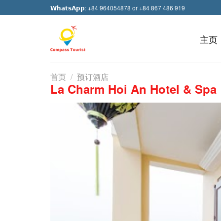
Skip
𝗪𝗵𝗮𝘁𝘀𝗔𝗽𝗽: +84 964054878 or +84 867 486 919
to
content
主页
首页
/
预订酒店
La Charm Hoi An Hotel & Spa