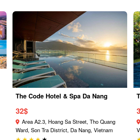
The Code Hotel & Spa Da Nang
T
32
$
Area A2.3, Hoang Sa Street, Tho Quang
Ward, Son Tra District, Da Nang, Vietnam
V
★
★
★
★
★