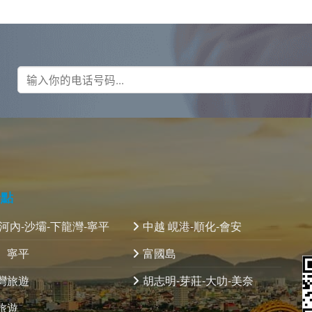
景點
 河內-沙壩-下龍灣-寧平
中越 峴港-順化-會安
、寧平
富國島
灣旅遊
胡志明-芽莊-大叻-美奈
旅遊