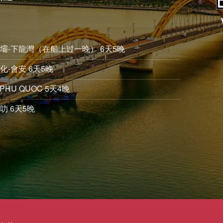
沙壩-下龍灣（在船上过一晚） 6天5晚
化-會安 6天5晚
PHU QUOC 5天4晚
叻 6天5晚