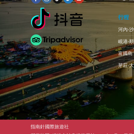
行程
河內-
峴港-順
富國島 
芽莊-大
指南針國際旅遊社