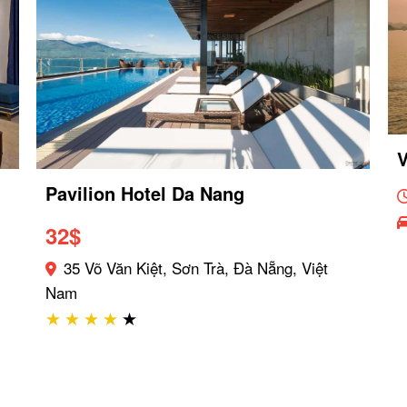
Pavilion Hotel Da Nang
32
$
35 Võ Văn Kiệt, Sơn Trà, Đà Nẵng, Việt
Nam
★
★
★
★
★