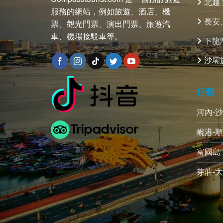
北越
服務的網站，例如旅遊、酒店、機
長安
票、觀光門票、演出門票、旅遊汽
車、機場接駁車等。
下龍
沙壩
行程
河內-
峴港-順
富國島 
芽莊-大