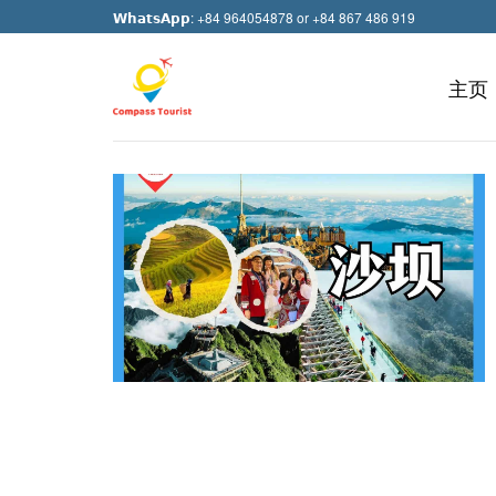
Skip
𝗪𝗵𝗮𝘁𝘀𝗔𝗽𝗽: +84 964054878 or +84 867 486 919
to
content
主页