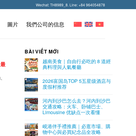
Wechat: TH8989_8. Line: +84 964054878
圖片
我們公司的信息
BÀI VIẾT MỚI
越南美食｜自由行必吃的 8 道經
、最
典料理與人氣餐廳
内、
2026富国岛TOP 5五星级酒店与
度假村推荐
河内到沙巴怎么去？河内到沙巴
交通攻略：火车、卧铺巴士、
Limousine 优缺点一次看懂
峴港伴手禮推薦｜必逛市場、購
物中心與必買紀念品全攻略