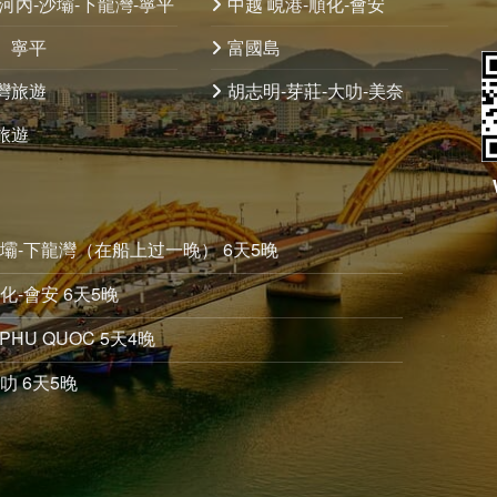
 河內-沙壩-下龍灣-寧平
中越 峴港-順化-會安
、寧平
富國島
灣旅遊
胡志明-芽莊-大叻-美奈
旅遊
沙壩-下龍灣（在船上过一晚） 6天5晚
化-會安 6天5晚
PHU QUOC 5天4晚
叻 6天5晚