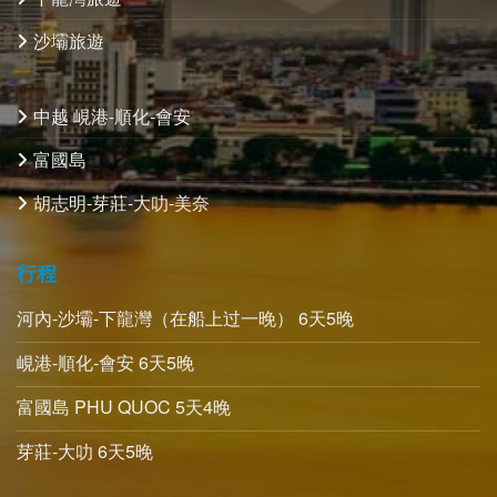
沙壩旅遊
中越 峴港-順化-會安
富國島
胡志明-芽莊-大叻-美奈
行程
河內-沙壩-下龍灣（在船上过一晚） 6天5晚
峴港-順化-會安 6天5晚
富國島 PHU QUOC 5天4晚
芽莊-大叻 6天5晚