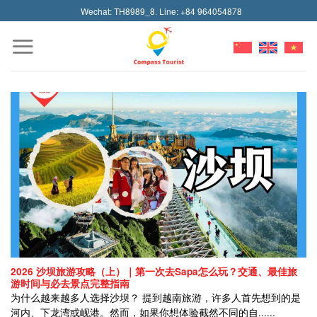
Skip
Wechat: TH8989_8. Line: +84 964054878
to
content
2026 沙坝旅游攻略（上）｜第一次去Sapa怎么玩？交通、最佳旅
游时间与必去景点完整指南
为什么越来越多人选择沙坝？ 提到越南旅游，许多人首先想到的是
河内、下龙湾或岘港。然而，如果你想体验截然不同的自......