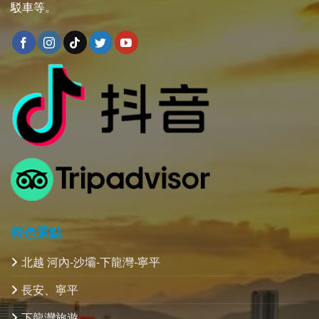
駁車等。
特色景點
北越 河內-沙壩-下龍灣-寧平
長安、寧平
下龍灣旅遊