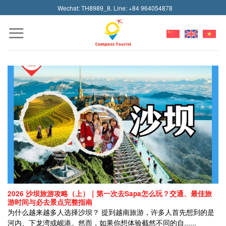
Skip
Wechat: TH8989_8. Line: +84 964054878
to
content
2026 沙坝旅游攻略（上）｜第一次去Sapa怎么玩？交通、最佳旅
游时间与必去景点完整指南
为什么越来越多人选择沙坝？ 提到越南旅游，许多人首先想到的是
河内、下龙湾或岘港。然而，如果你想体验截然不同的自......