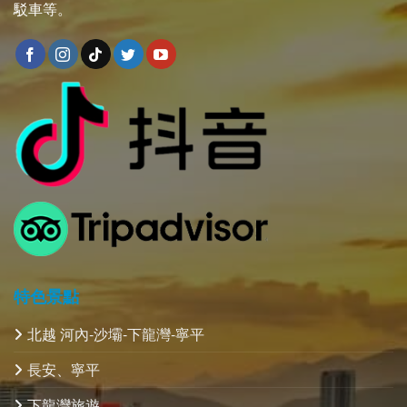
駁車等。
特色景點
北越 河內-沙壩-下龍灣-寧平
長安、寧平
下龍灣旅遊