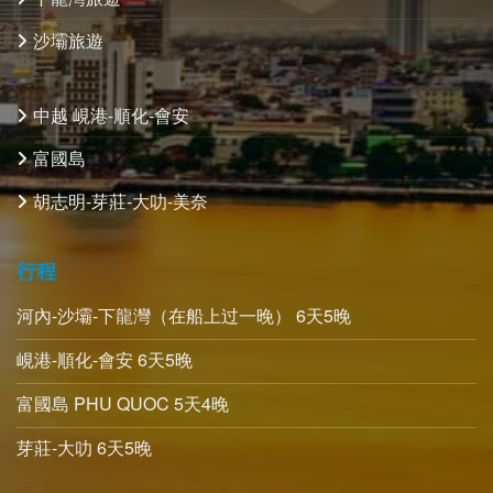
沙壩旅遊
中越 峴港-順化-會安
富國島
胡志明-芽莊-大叻-美奈
行程
河內-沙壩-下龍灣（在船上过一晚） 6天5晚
峴港-順化-會安 6天5晚
富國島 PHU QUOC 5天4晚
芽莊-大叻 6天5晚