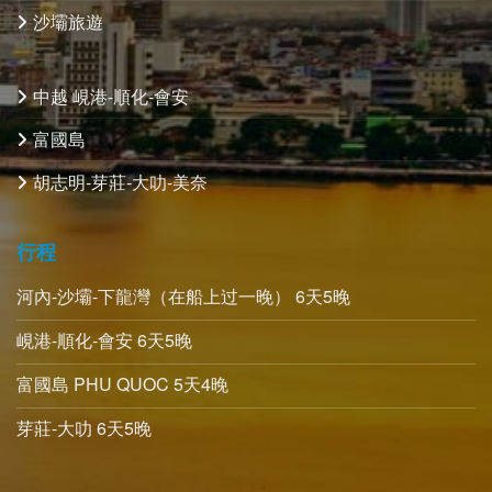
沙壩旅遊
中越 峴港-順化-會安
富國島
胡志明-芽莊-大叻-美奈
行程
河內-沙壩-下龍灣（在船上过一晚） 6天5晚
峴港-順化-會安 6天5晚
富國島 PHU QUOC 5天4晚
芽莊-大叻 6天5晚