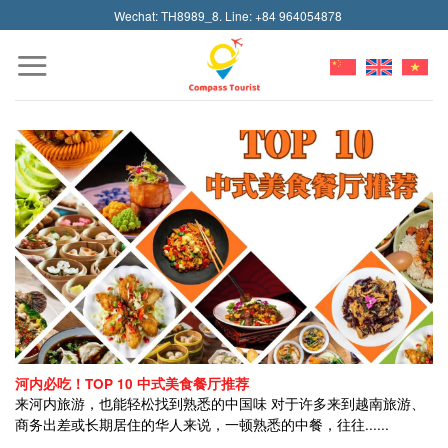
Skip
Wechat: TH8989_8. Line: +84 964054878
to
content
河内必吃！TOP 10 中式美食餐厅推荐
来河内旅游，也能轻松找到熟悉的中国味 对于许多来到越南旅游、
商务出差或长期居住的华人来说，一顿熟悉的中餐，往往......