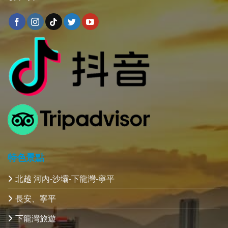
特色景點
北越 河內-沙壩-下龍灣-寧平
長安、寧平
下龍灣旅遊