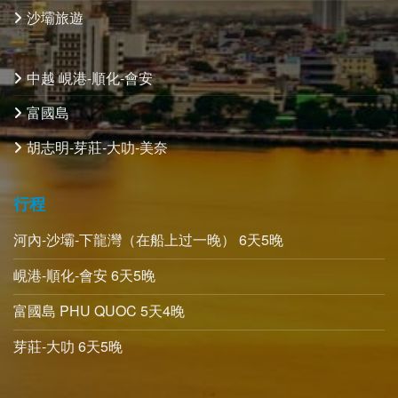
沙壩旅遊
中越 峴港-順化-會安
富國島
胡志明-芽莊-大叻-美奈
行程
河內-沙壩-下龍灣（在船上过一晚） 6天5晚
峴港-順化-會安 6天5晚
富國島 PHU QUOC 5天4晚
芽莊-大叻 6天5晚