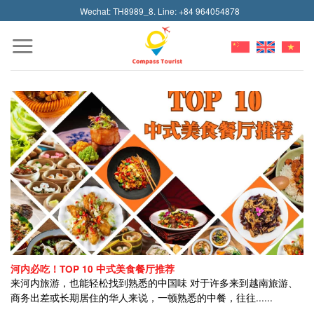
Skip
Wechat: TH8989_8. Line: +84 964054878
to
content
河内必吃！TOP 10 中式美食餐厅推荐
来河内旅游，也能轻松找到熟悉的中国味 对于许多来到越南旅游、
商务出差或长期居住的华人来说，一顿熟悉的中餐，往往......