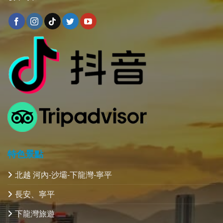
特色景點
北越 河內-沙壩-下龍灣-寧平
長安、寧平
下龍灣旅遊