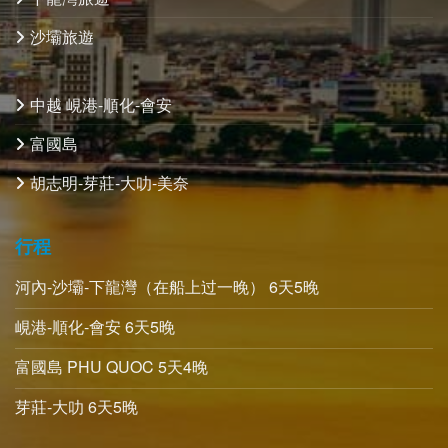
沙壩旅遊
中越 峴港-順化-會安
富國島
胡志明-芽莊-大叻-美奈
行程
河內-沙壩-下龍灣（在船上过一晚） 6天5晚
峴港-順化-會安 6天5晚
富國島 PHU QUOC 5天4晚
芽莊-大叻 6天5晚