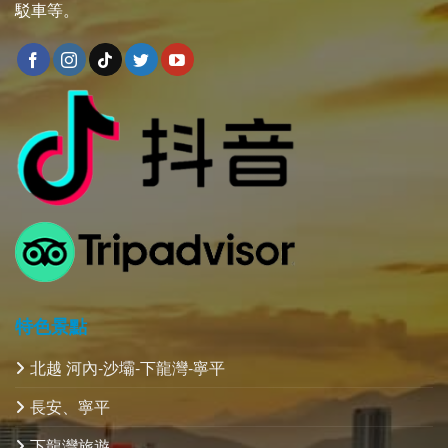
駁車等。
特色景點
北越 河內-沙壩-下龍灣-寧平
長安、寧平
下龍灣旅遊