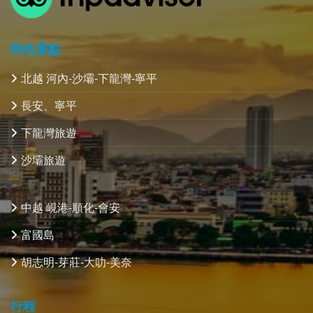
特色景點
北越 河內-沙壩-下龍灣-寧平
長安、寧平
下龍灣旅遊
沙壩旅遊
中越 峴港-順化-會安
富國島
胡志明-芽莊-大叻-美奈
行程