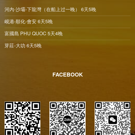
河內-沙壩-下龍灣（在船上过一晚） 6天5晚
峴港-順化-會安 6天5晚
富國島 PHU QUOC 5天4晚
芽莊-大叻 6天5晚
FACEBOOK