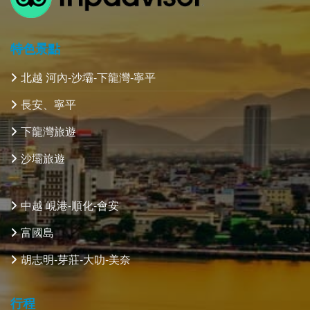
特色景點
北越 河內-沙壩-下龍灣-寧平
長安、寧平
下龍灣旅遊
沙壩旅遊
中越 峴港-順化-會安
富國島
胡志明-芽莊-大叻-美奈
行程