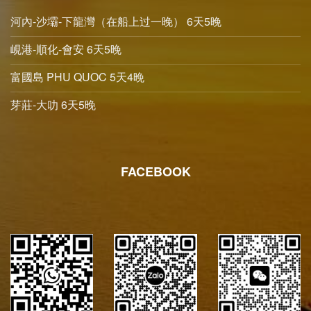
河內-沙壩-下龍灣（在船上过一晚） 6天5晚
峴港-順化-會安 6天5晚
富國島 PHU QUOC 5天4晚
芽莊-大叻 6天5晚
FACEBOOK