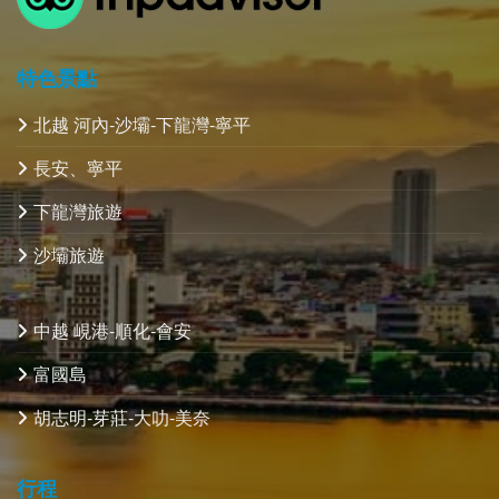
特色景點
北越 河內-沙壩-下龍灣-寧平
長安、寧平
下龍灣旅遊
沙壩旅遊
中越 峴港-順化-會安
富國島
胡志明-芽莊-大叻-美奈
行程