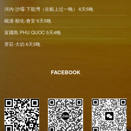
河內-沙壩-下龍灣（在船上过一晚） 6天5晚
峴港-順化-會安 6天5晚
富國島 PHU QUOC 5天4晚
芽莊-大叻 6天5晚
FACEBOOK