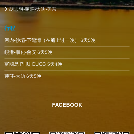
胡志明-芽莊-大叻-美奈
行程
河內-沙壩-下龍灣（在船上过一晚） 6天5晚
峴港-順化-會安 6天5晚
富國島 PHU QUOC 5天4晚
芽莊-大叻 6天5晚
FACEBOOK