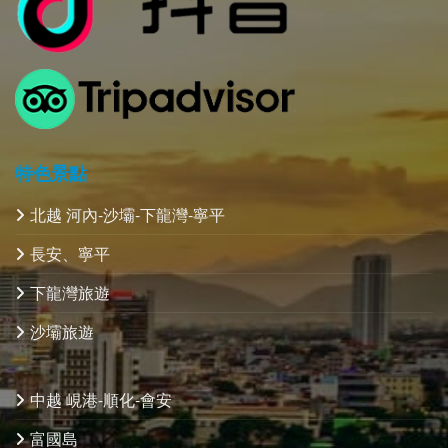
特色景點
北越 河內-沙壩-下龍灣-寧平
長安、寧平
下龍灣旅遊
沙壩旅遊
中越 峴港-順化-會安
富國島