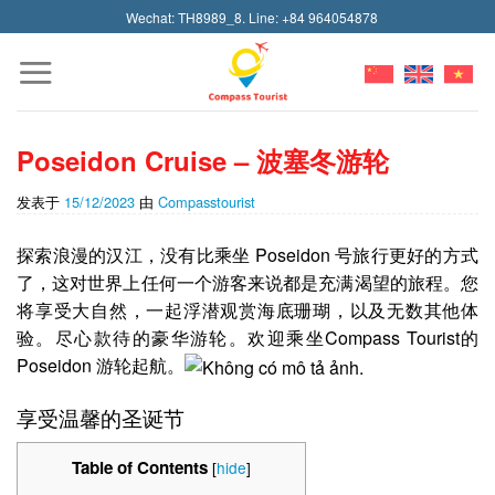
Skip
Wechat: TH8989_8. Line: +84 964054878
to
content
Poseidon Cruise – 波塞冬游轮
发表于
15/12/2023
由
Compasstourist
探索浪漫的汉江，没有比乘坐 Poseidon 号旅行更好的方式
了，这对世界上任何一个游客来说都是充满渴望的旅程。您
将享受大自然，一起浮潜观赏海底珊瑚，以及无数其他体
验。尽心款待的豪华游轮。欢迎乘坐Compass Tourist的
Poseidon 游轮起航。
享受温馨的圣诞节
Table of Contents
[
hide
]