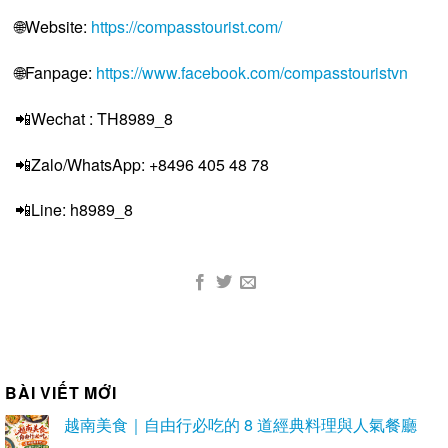
🌐
Website:
https://compasstourist.com/
🌐
Fanpage:
https://www.facebook.com/compasstouristvn
📲
Wechat : TH8989_8
📲Zalo/WhatsApp:
+8496 405 48 78
📲Line: h8989_8
BÀI VIẾT MỚI
越南美食｜自由行必吃的 8 道經典料理與人氣餐廳