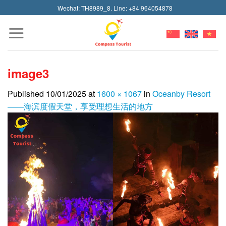
Skip
Wechat: TH8989_8. Line: +84 964054878
to
content
image3
Published
10/01/2025
at
1600 × 1067
in
Oceanby Resort
——海滨度假天堂，享受理想生活的地方