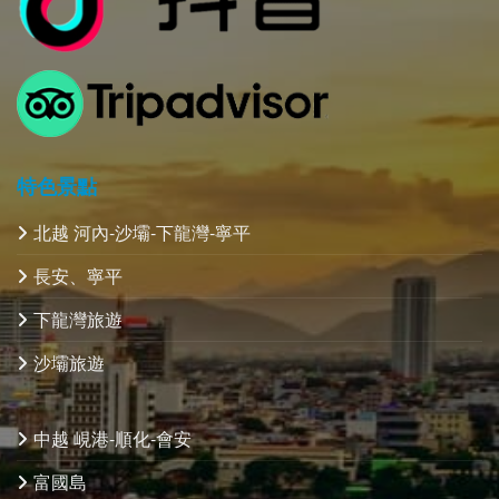
特色景點
北越 河內-沙壩-下龍灣-寧平
長安、寧平
下龍灣旅遊
沙壩旅遊
中越 峴港-順化-會安
富國島