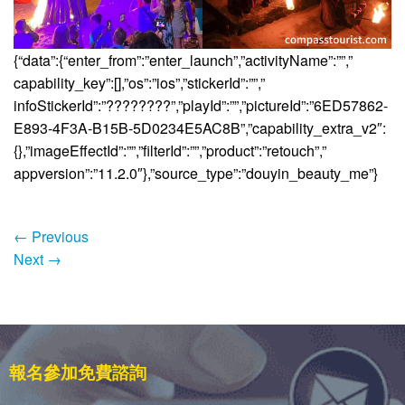
{“data”:{“enter_from”:”enter_launch”,”activityName”:””,”
capability_key”:[],”os”:”ios”,”stickerId”:””,”
infoStickerId”:”????????”,”playId”:””,”pictureId”:”6ED57862-
E893-4F3A-B15B-5D0234E5AC8B”,”capability_extra_v2″:
{},”imageEffectId”:””,”filterId”:””,”product”:”retouch”,”
appversion”:”11.2.0″},”source_type”:”douyin_beauty_me”}
←
Previous
Next
→
報名參加免費諮詢