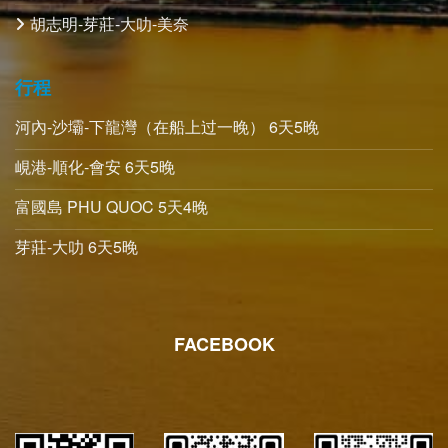
胡志明-芽莊-大叻-美奈
行程
河內-沙壩-下龍灣（在船上过一晚） 6天5晚
峴港-順化-會安 6天5晚
富國島 PHU QUOC 5天4晚
芽莊-大叻 6天5晚
FACEBOOK