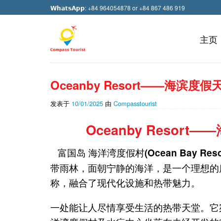
Skip
𝗪𝗵𝗮𝘁𝘀𝗔𝗽𝗽: +84 964054878 or +84 867 486 919
to
content
主页
Oceanby Resort——海滨
发表于
10/01/2025
由
Compasstourist
Oceanby Reso
富国岛 海洋湾度假村
(Ocean Bay Reso
带雨林，面朝宁静的海洋，是一个理想的
称，融合了现代化设施和热带魅力。
一处能让人尽情享受生活的热带天堂。它