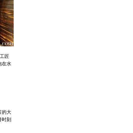
工匠
泡在水
富的大
餐时刻