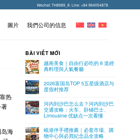
Wechat: TH8989_8. Line: +84 964054878
圖片
我們公司的信息
BÀI VIẾT MỚI
越南美食｜自由行必吃的 8 道經
典料理與人氣餐廳
2026富国岛TOP 5五星级酒店与
度假村推荐
靠热
河内到沙巴怎么去？河内到沙巴
务著
交通攻略：火车、卧铺巴士、
Limousine 优缺点一次看懂
峴港伴手禮推薦｜必逛市場、購
国岛海
物中心與必買紀念品全攻略