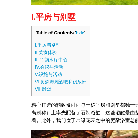
I.平房与别墅
Table of Contents
[
hide
]
I.平房与别墅
II.美食体验
III.竹韵水疗中心
IV.会议与活动
V.设施与活动
VI.奥森海滩酒吧和俱乐部
VII.燃烧
精心打造的精致设计让每一栋平房和别墅都独一
岛别称）上率先配备了石制浴缸。这些浴缸是由
着。此外，我们位于常绿花园之中的宽敞浴室总