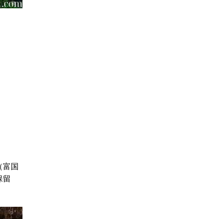
（富国
保留