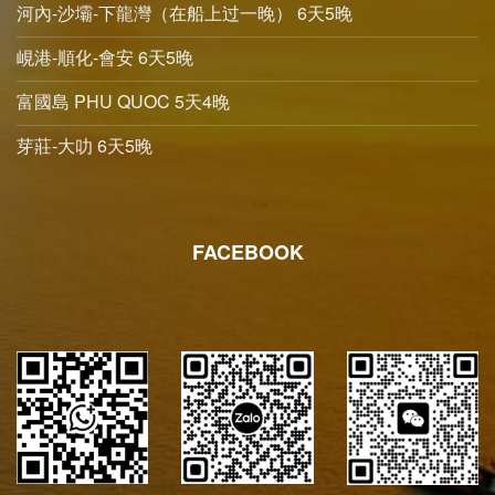
河內-沙壩-下龍灣（在船上过一晚） 6天5晚
峴港-順化-會安 6天5晚
富國島 PHU QUOC 5天4晚
芽莊-大叻 6天5晚
FACEBOOK