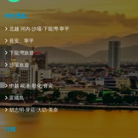
特色景點
北越 河內-沙壩-下龍灣-寧平
長安、寧平
下龍灣旅遊
沙壩旅遊
中越 峴港-順化-會安
富國島
胡志明-芽莊-大叻-美奈
行程