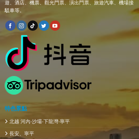
遊、酒店、機票、觀光門票、演出門票、旅遊汽車、機場接
駁車等。
特色景點
北越 河內-沙壩-下龍灣-寧平
長安、寧平