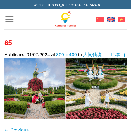
Skip
Wechat: TH8989_8. Line: +84 964054878
to
content
85
Published
01/07/2024
at
800 × 400
in
人间仙境——巴拿山
←
Previous