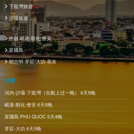
下龍灣旅遊
沙壩旅遊
中越 峴港-順化-會安
富國島
胡志明-芽莊-大叻-美奈
行程
河內-沙壩-下龍灣（在船上过一晚） 6天5晚
峴港-順化-會安 6天5晚
富國島 PHU QUOC 5天4晚
芽莊-大叻 6天5晚