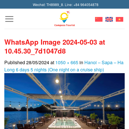
Skip
Wechat: TH8989_8. Line: +84 964054878
to
content
WhatsApp Image 2024-05-03 at
10.45.30_7d1047d8
Published
28/05/2024
at
1050 × 665
in
Hanoi – Sapa – Ha
Long 6 days 5 nights (One night on a cruise ship)