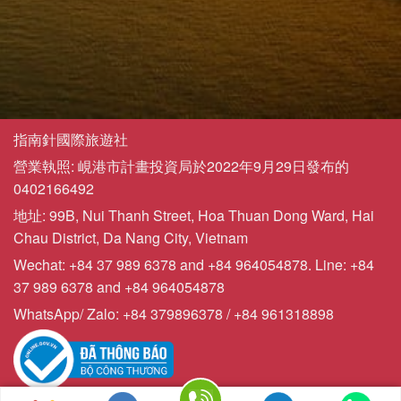
指南針國際旅遊社
營業執照: 峴港市計畫投資局於2022年9月29日發布的
0402166492
地址: 99B, Nui Thanh Street, Hoa Thuan Dong Ward, Hai
Chau District, Da Nang City, Vietnam
Wechat: +84 37 989 6378 and +84 964054878. Line: +84
37 989 6378 and +84 964054878
WhatsApp/ Zalo: +84 379896378 / +84 961318898
Copyrights © 2023 - Compasstourist.com