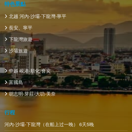
特色景點
北越 河內-沙壩-下龍灣-寧平
長安、寧平
下龍灣旅遊
沙壩旅遊
中越 峴港-順化-會安
富國島
胡志明-芽莊-大叻-美奈
行程
河內-沙壩-下龍灣（在船上过一晚） 6天5晚