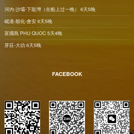
河內-沙壩-下龍灣（在船上过一晚） 6天5晚
峴港-順化-會安 6天5晚
富國島 PHU QUOC 5天4晚
芽莊-大叻 6天5晚
FACEBOOK