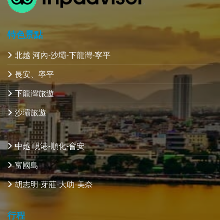
特色景點
北越 河內-沙壩-下龍灣-寧平
長安、寧平
下龍灣旅遊
沙壩旅遊
中越 峴港-順化-會安
富國島
胡志明-芽莊-大叻-美奈
行程