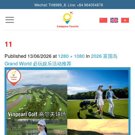
Skip
Wechat: TH8989_8. Line: +84 964054878
to
content
11
Published
13/06/2026
at
1280 × 1080
in
2026 富国岛
Grand World 必玩娱乐活动推荐