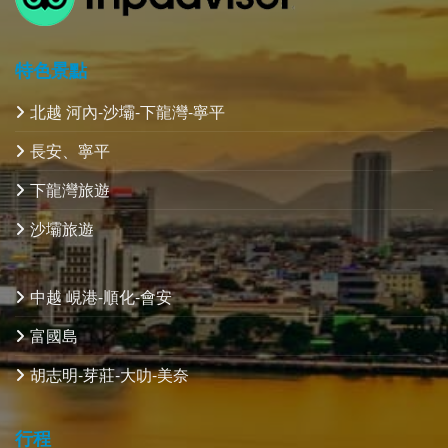
特色景點
北越 河內-沙壩-下龍灣-寧平
長安、寧平
下龍灣旅遊
沙壩旅遊
中越 峴港-順化-會安
富國島
胡志明-芽莊-大叻-美奈
行程