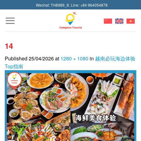
Skip
Wechat: TH8989_8. Line: +84 964054878
to
content
14
Published
25/04/2026
at
1280 × 1080
in
越南必玩海边体验
Top指南