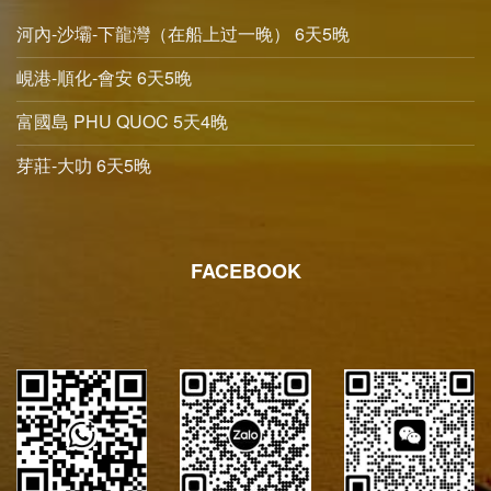
河內-沙壩-下龍灣（在船上过一晚） 6天5晚
峴港-順化-會安 6天5晚
富國島 PHU QUOC 5天4晚
芽莊-大叻 6天5晚
FACEBOOK