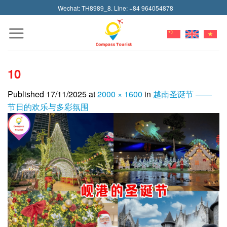
Skip
Wechat: TH8989_8. Line: +84 964054878
to
content
10
Published
17/11/2025
at
2000 × 1600
in
越南圣诞节 ——
节日的欢乐与多彩氛围