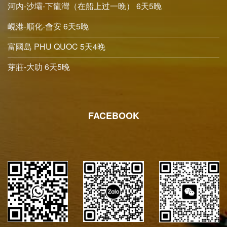
河內-沙壩-下龍灣（在船上过一晚） 6天5晚
峴港-順化-會安 6天5晚
富國島 PHU QUOC 5天4晚
芽莊-大叻 6天5晚
FACEBOOK