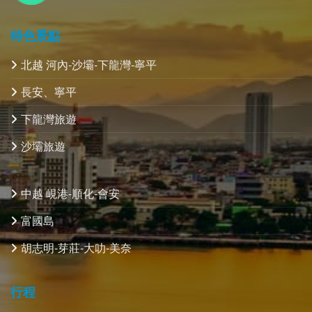
特色景點
北越 河內-沙壩-下龍灣-寧平
長安、寧平
下龍灣旅遊
沙壩旅遊
中越 峴港-順化-會安
富國島
胡志明-芽莊-大叻-美奈
行程