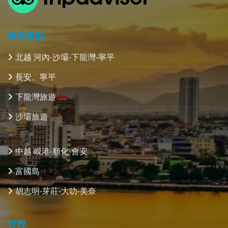
特色景點
北越 河內-沙壩-下龍灣-寧平
長安、寧平
下龍灣旅遊
沙壩旅遊
中越 峴港-順化-會安
富國島
胡志明-芽莊-大叻-美奈
行程