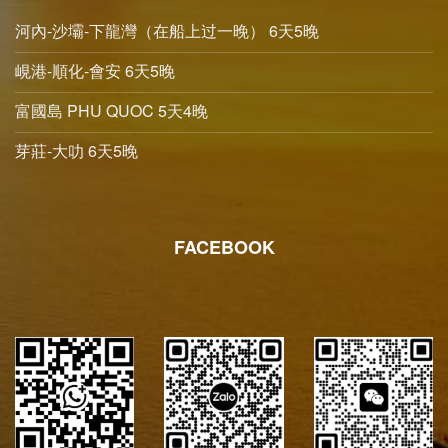
河內-沙壩-下龍灣（在船上过一晚） 6天5晚
峴港-順化-會安 6天5晚
富國島 PHU QUOC 5天4晚
芽莊-大叻 6天5晚
FACEBOOK