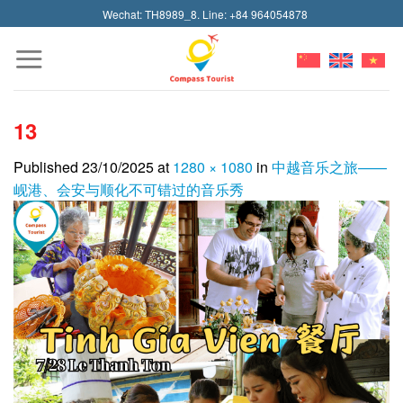
Skip
Wechat: TH8989_8. Line: +84 964054878
to
content
13
Published
23/10/2025
at
1280 × 1080
in
中越音乐之旅——
岘港、会安与顺化不可错过的音乐秀