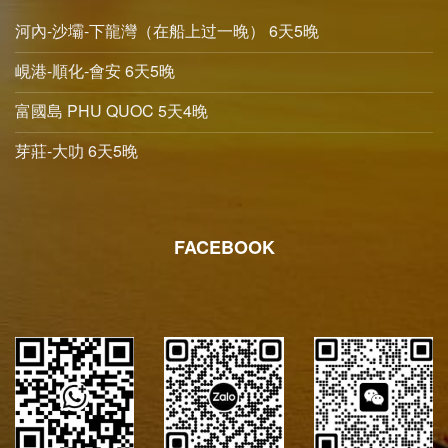
河內-沙壩-下龍灣（在船上过一晚） 6天5晚
峴港-順化-會安 6天5晚
富國島 PHU QUOC 5天4晚
芽莊-大叻 6天5晚
FACEBOOK