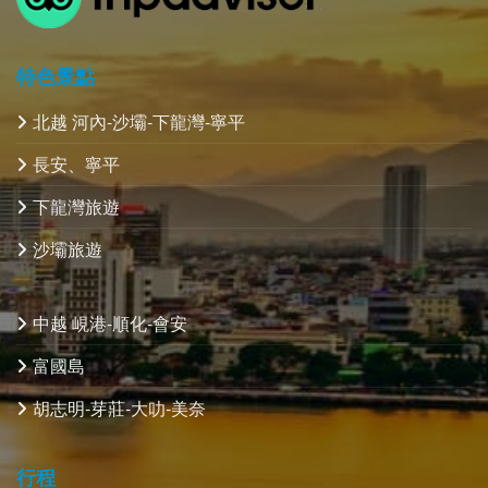
特色景點
北越 河內-沙壩-下龍灣-寧平
長安、寧平
下龍灣旅遊
沙壩旅遊
中越 峴港-順化-會安
富國島
胡志明-芽莊-大叻-美奈
行程