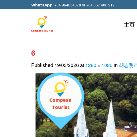
Skip
𝗪𝗵𝗮𝘁𝘀𝗔𝗽𝗽: +84 964054878 or +84 867 486 919
to
content
主页
6
Published
19/03/2026
at
1280 × 1080
in
胡志明