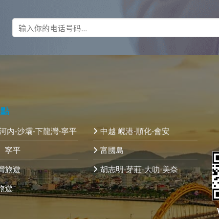
景點
 河內-沙壩-下龍灣-寧平
中越 峴港-順化-會安
、寧平
富國島
灣旅遊
胡志明-芽莊-大叻-美奈
旅遊