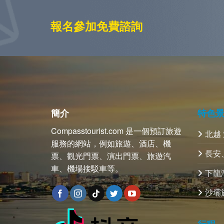
報名參加免費諮詢
簡介
特色
Compasstourist.com 是一個預訂旅遊
北越
服務的網站，例如旅遊、酒店、機
長安
票、觀光門票、演出門票、旅遊汽
車、機場接駁車等。
下龍
沙壩
行程