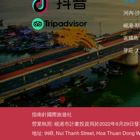
河內-
峴港-順
富國島 
芽莊-大
指南針國際旅遊社
營業執照: 峴港市計畫投資局於2022年9月29日發布的
地址: 99B, Nui Thanh Street, Hoa Thuan Dong War