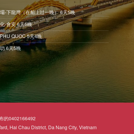
沙壩-下龍灣（在船上过一晚） 6天5晚
化-會安 6天5晚
PHU QUOC 5天4晚
叻 6天5晚
0402166492
d, Hai Chau District, Da Nang City, Vietnam