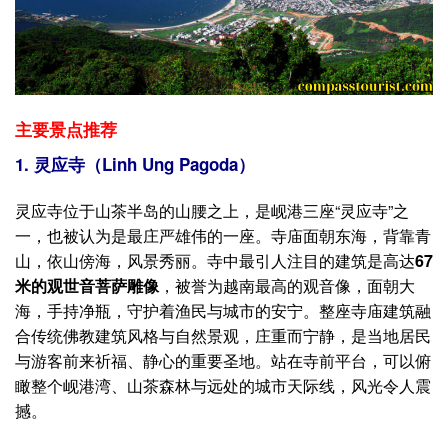
主要景点推荐
1. 灵应寺（Linh Ung Pagoda）
灵应寺位于山茶半岛的山腰之上，是岘港三座“灵应寺”之
一，也被认为是最庄严雄伟的一座。寺庙面朝东海，背靠青
山，依山傍海，风景秀丽。寺中最引人注目的建筑是高达
67
米的观世音菩萨雕像
，被誉为越南最高的观音像，面朝大
海，手持净瓶，守护着渔民与城市的安宁。整座寺庙建筑融
合传统佛教建筑风格与自然景观，庄重而宁静，是当地居民
与游客前来祈福、静心的重要圣地。站在寺前平台，可以俯
瞰整个岘港湾、山茶森林与远处的城市天际线，风光令人震
撼。