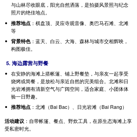
与山林尽收眼底，阳光自然洒落，是拍摄风景照与纪念
照片的绝佳地点。
推荐地点
：棋盘顶、灵应寺观音像、奥巴马石滩、北滩
等
背景特色
：蓝天、白云、大海、森林与城市交相辉映，
构图极佳。
5. 海边露营与野餐
在安静的海滩上搭帐篷、铺上野餐垫，与亲友一起享受
烧烤或简餐，是放松与亲近自然的完美组合。北滩和日
光岩滩拥有清新空气与广阔空间，适合家庭、小团体体
验一日野趣。
推荐地点
：北滩（Bai Bac）、日光岩滩（Bai Rang）
活动建议
：自带帐篷、餐点、野炊工具，在原生态海滩上享
受私密时光。