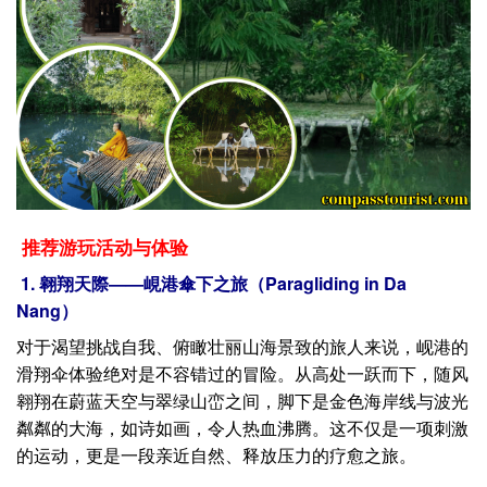
推荐游玩活动与体验
1. 翱翔天際——峴港傘下之旅（Paragliding in Da
Nang）
对于渴望挑战自我、俯瞰壮丽山海景致的旅人来说，岘港的
滑翔伞体验绝对是不容错过的冒险。从高处一跃而下，随风
翱翔在蔚蓝天空与翠绿山峦之间，脚下是金色海岸线与波光
粼粼的大海，如诗如画，令人热血沸腾。这不仅是一项刺激
的运动，更是一段亲近自然、释放压力的疗愈之旅。