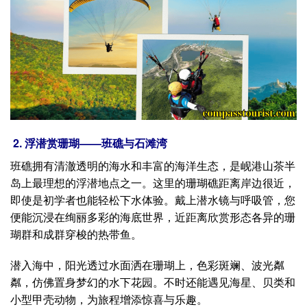
2. 浮潜赏珊瑚——班礁与石滩湾
班礁拥有清澈透明的海水和丰富的海洋生态，是岘港山茶半
岛上最理想的浮潜地点之一。这里的珊瑚礁距离岸边很近，
即使是初学者也能轻松下水体验。戴上潜水镜与呼吸管，您
便能沉浸在绚丽多彩的海底世界，近距离欣赏形态各异的珊
瑚群和成群穿梭的热带鱼。
潜入海中，阳光透过水面洒在珊瑚上，色彩斑斓、波光粼
粼，仿佛置身梦幻的水下花园。不时还能遇见海星、贝类和
小型甲壳动物，为旅程增添惊喜与乐趣。