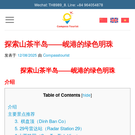
Skip
Wechat: TH8989_8. Line: +84 964054878
to
content
探索山茶半岛——岘港的绿色明珠
发表于
12/08/2025
由
Compasstourist
探索山茶半岛——岘港的绿色明珠
介绍
Table of Contents
[
hide
]
介绍
主要景点推荐
3. 棋盘顶（Dinh Ban Co）
5. 29号雷达站（Radar Station 29）