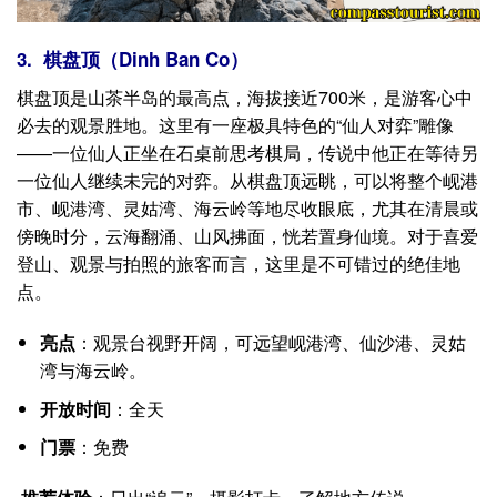
3. 棋盘顶（Dinh Ban Co）
棋盘顶是山茶半岛的
最高点
，海拔接近700米，是游客心中
必去的观景胜地。这里有一座极具特色的“仙人对弈”雕像
——一位仙人正坐在石桌前思考棋局，传说中他正在等待另
一位仙人继续未完的对弈。从棋盘顶远眺，可以将整个岘港
市、岘港湾、灵姑湾、海云岭等地尽收眼底，尤其在清晨或
傍晚时分，云海翻涌、山风拂面，恍若置身仙境。对于喜爱
登山、观景与拍照的旅客而言，这里是不可错过的绝佳地
点。
亮点
：观景台视野开阔，可远望岘港湾、仙沙港、灵姑
湾与海云岭。
开放时间
：全天
门票
：免费