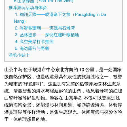
6.山茶静园（Son Tra Tinh Vien）
推荐游玩活动与体验
1. 翱翔天際——峴港傘下之旅（Paragliding in Da
Nang）
2. 浮潜赏珊瑚——班礁与石滩湾
3. 丛林徒步——探访红腿叶猴栖地
4. 高空美景打卡拍照
5. 海边露营与野餐
游览小贴士
山茶半岛 位于岘港市中心东北方向约 10 公里，是一处国家
级自然保护区，也是岘港最具代表性的旅游胜地之一，被誉
为城市的“绿色肺叶”。这里拥有完整的热带原始森林生态系
统、清澈碧蓝的海水与绵延起伏的山峦，栖息着珍稀的红腿
白臀叶猴等野生动物。游客在 山茶半岛 不仅可以登高远眺
岘港海湾全景，还能漫步林间步道、畅游静谧海滩、体验浮
潜赏珊瑚等多样活动，是集生态观光、休闲度假与探险体验
于一体的理想目的地。