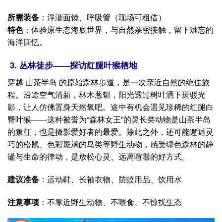
所需装备
：浮潜面镜、呼吸管（现场可租借）
特色
：体验原生态海底世界，与自然亲密接触，留下难忘的
海洋回忆。
3. 丛林徒步——探访红腿叶猴栖地
穿越 山茶半岛 的原始森林步道，是一次亲近自然的绝佳旅
程。沿途空气清新，林木葱郁，阳光透过树叶洒下斑驳光
影，让人仿佛置身天然氧吧。途中有机会遇见珍稀的红腿白
臀叶猴——这种被誉为“森林女王”的灵长类动物是山茶半岛
的象征，也是摄影爱好者的最爱。除此之外，还可能邂逅灵
巧的松鼠、色彩斑斓的鸟类等野生动物，感受绿色森林的静
谧与生命的律动，是放松心灵、远离喧嚣的好方式。
建议准备
：运动鞋、长袖衣物、防蚊用品、饮用水
注意事项
：不靠近野生动物、不喂食、不惊扰生态