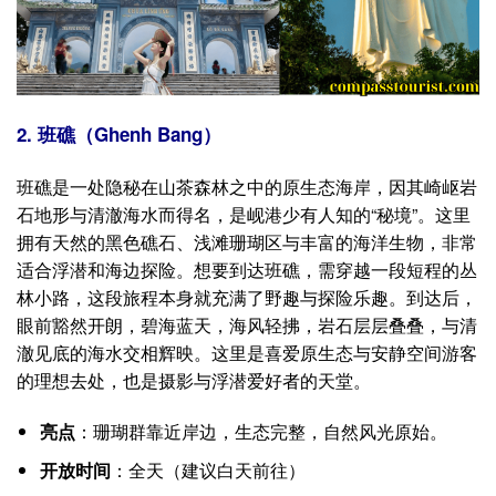
2. 班礁（Ghenh Bang）
班礁是一处隐秘在山茶森林之中的原生态海岸，因其崎岖岩
石地形与清澈海水而得名，是岘港少有人知的“秘境”。这里
拥有天然的黑色礁石、浅滩珊瑚区与丰富的海洋生物，非常
适合浮潜和海边探险。想要到达班礁，需穿越一段短程的丛
林小路，这段旅程本身就充满了野趣与探险乐趣。到达后，
眼前豁然开朗，碧海蓝天，海风轻拂，岩石层层叠叠，与清
澈见底的海水交相辉映。这里是喜爱原生态与安静空间游客
的理想去处，也是摄影与浮潜爱好者的天堂。
亮点
：珊瑚群靠近岸边，生态完整，自然风光原始。
开放时间
：全天（建议白天前往）