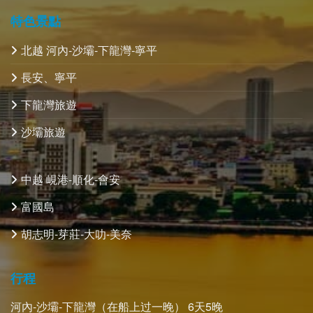
特色景點
北越 河內-沙壩-下龍灣-寧平
長安、寧平
下龍灣旅遊
沙壩旅遊
中越 峴港-順化-會安
富國島
胡志明-芽莊-大叻-美奈
行程
河內-沙壩-下龍灣（在船上过一晚） 6天5晚