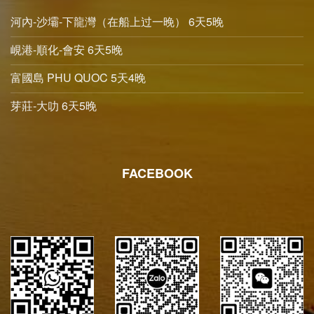
河內-沙壩-下龍灣（在船上过一晚） 6天5晚
峴港-順化-會安 6天5晚
富國島 PHU QUOC 5天4晚
芽莊-大叻 6天5晚
FACEBOOK