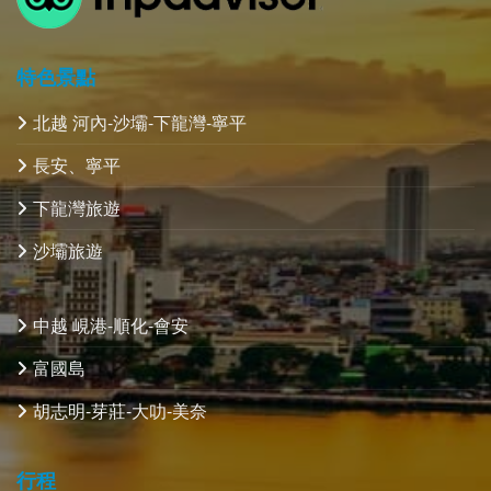
特色景點
北越 河內-沙壩-下龍灣-寧平
長安、寧平
下龍灣旅遊
沙壩旅遊
中越 峴港-順化-會安
富國島
胡志明-芽莊-大叻-美奈
行程