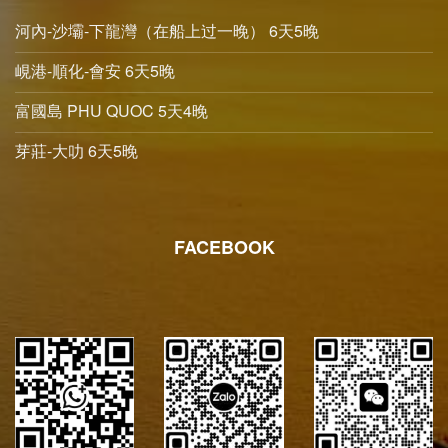
河內-沙壩-下龍灣（在船上过一晚） 6天5晚
峴港-順化-會安 6天5晚
富國島 PHU QUOC 5天4晚
芽莊-大叻 6天5晚
FACEBOOK