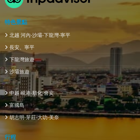
特色景點
北越 河內-沙壩-下龍灣-寧平
長安、寧平
下龍灣旅遊
沙壩旅遊
中越 峴港-順化-會安
富國島
胡志明-芽莊-大叻-美奈
行程