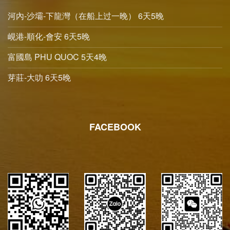
河內-沙壩-下龍灣（在船上过一晚） 6天5晚
峴港-順化-會安 6天5晚
富國島 PHU QUOC 5天4晚
芽莊-大叻 6天5晚
FACEBOOK