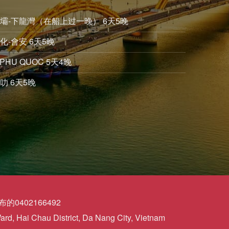
沙壩-下龍灣（在船上过一晚） 6天5晚
化-會安 6天5晚
PHU QUOC 5天4晚
叻 6天5晚
0402166492
d, Hai Chau District, Da Nang City, Vietnam