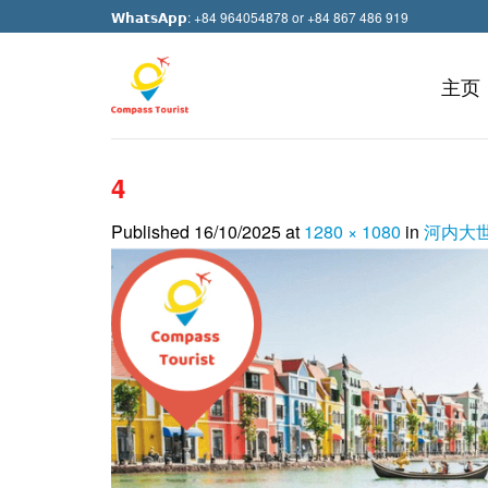
Skip
𝗪𝗵𝗮𝘁𝘀𝗔𝗽𝗽: +84 964054878 or +84 867 486 919
to
content
主页
4
Published
16/10/2025
at
1280 × 1080
in
河内大世