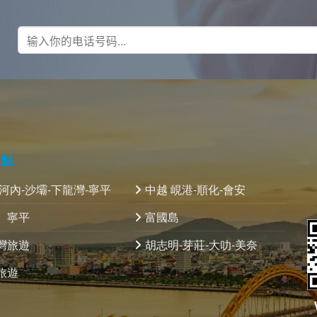
景點
 河內-沙壩-下龍灣-寧平
中越 峴港-順化-會安
、寧平
富國島
灣旅遊
胡志明-芽莊-大叻-美奈
旅遊