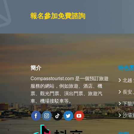
報名參加免費諮詢
簡介
特色
Compasstourist.com 是一個預訂旅遊
北越
服務的網站，例如旅遊、酒店、機
長安
票、觀光門票、演出門票、旅遊汽
車、機場接駁車等。
下龍
沙壩
行程