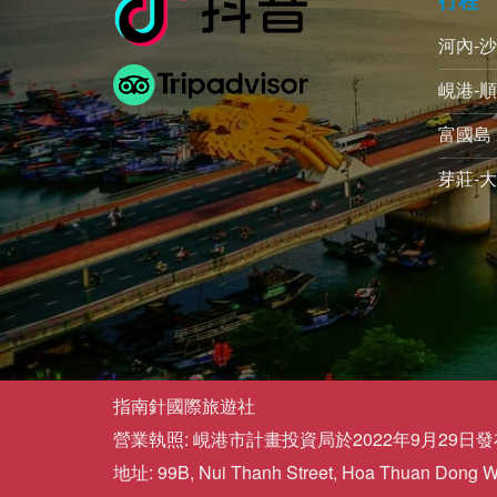
河內-
峴港-順
富國島 
芽莊-大
指南針國際旅遊社
營業執照: 峴港市計畫投資局於2022年9月29日發布的
地址: 99B, Nui Thanh Street, Hoa Thuan Dong War