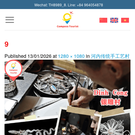
Skip
Wechat: TH8989_8. Line: +84 964054878
to
content
9
Published
13/01/2026
at
1280 × 1080
in
河内传统手工艺村