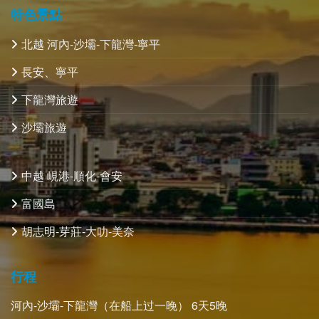
特色景點
北越 河內-沙壩-下龍灣-寧平
長安、寧平
下龍灣旅遊
沙壩旅遊
中越 峴港-順化-會安
富國島
胡志明-芽莊-大叻-美奈
行程
河內-沙壩-下龍灣（在船上过一晚） 6天5晚