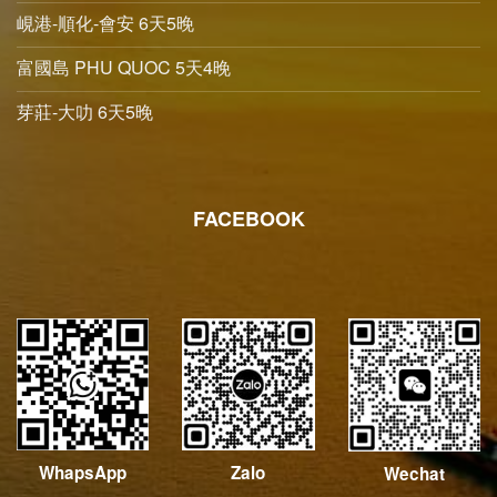
峴港-順化-會安 6天5晚
富國島 PHU QUOC 5天4晚
芽莊-大叻 6天5晚
FACEBOOK
WhapsApp
Zalo
Wechat