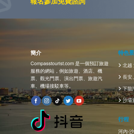
報名參加免費諮詢
簡介
特色
Compasstourist.com 是一個預訂旅遊
北越
服務的網站，例如旅遊、酒店、機
長安
票、觀光門票、演出門票、旅遊汽
車、機場接駁車等。
下龍
沙壩
行程
河內-