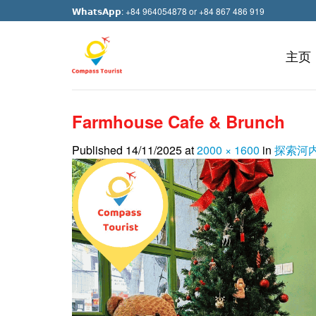
Skip
𝗪𝗵𝗮𝘁𝘀𝗔𝗽𝗽: +84 964054878 or +84 867 486 919
to
content
主页
Farmhouse Cafe & Brunch
Published
14/11/2025
at
2000 × 1600
in
探索河