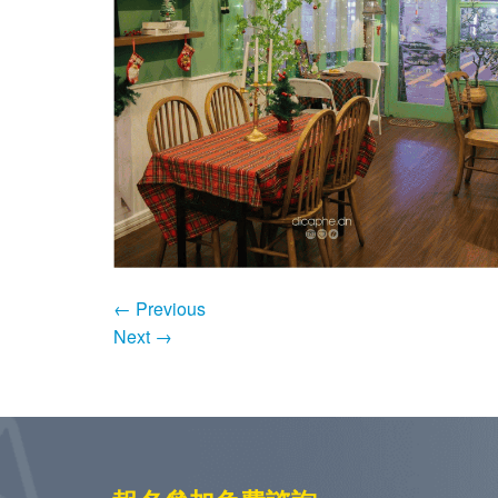
←
Previous
Next
→