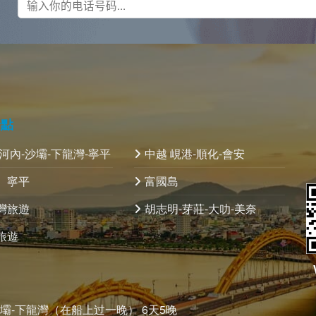
景點
 河內-沙壩-下龍灣-寧平
中越 峴港-順化-會安
、寧平
富國島
灣旅遊
胡志明-芽莊-大叻-美奈
旅遊
沙壩-下龍灣（在船上过一晚） 6天5晚