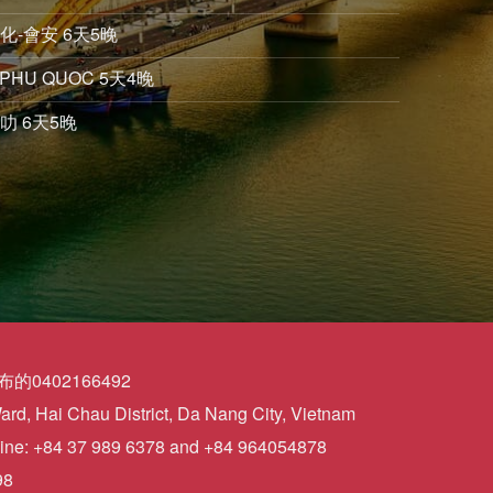
化-會安 6天5晚
PHU QUOC 5天4晚
叻 6天5晚
0402166492
d, Hai Chau District, Da Nang City, Vietnam
ine: +84 37 989 6378 and +84 964054878
98