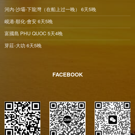
河內-沙壩-下龍灣（在船上过一晚） 6天5晚
峴港-順化-會安 6天5晚
富國島 PHU QUOC 5天4晚
芽莊-大叻 6天5晚
FACEBOOK