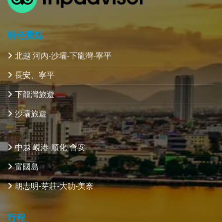
特色景點
北越 河內-沙壩-下龍灣-寧平
長安、寧平
下龍灣旅遊
沙壩旅遊
中越 峴港-順化-會安
富國島
胡志明-芽莊-大叻-美奈
行程