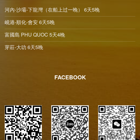
河內-沙壩-下龍灣（在船上过一晚） 6天5晚
峴港-順化-會安 6天5晚
富國島 PHU QUOC 5天4晚
芽莊-大叻 6天5晚
FACEBOOK