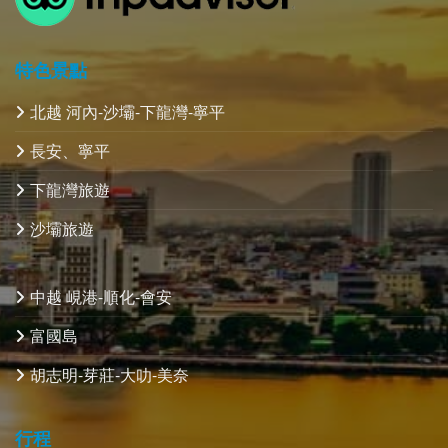
特色景點
北越 河內-沙壩-下龍灣-寧平
長安、寧平
下龍灣旅遊
沙壩旅遊
中越 峴港-順化-會安
富國島
胡志明-芽莊-大叻-美奈
行程