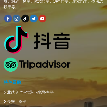
遊、酒店、機票、觀光門票、演出門票、旅遊汽車、機場接
駁車等。
特色景點
北越 河內-沙壩-下龍灣-寧平
長安、寧平