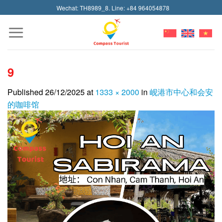
Skip
Wechat: TH8989_8. Line: +84 964054878
to
content
9
Published
26/12/2025
at
1333 × 2000
in
岘港市中心和会安
的咖啡馆