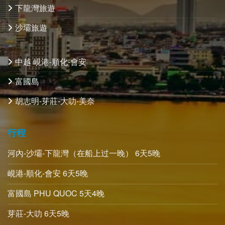
下龍灣旅遊
沙壩旅遊
中越 峴港-順化-會安
富國島
胡志明-芽莊-大叻-美奈
行程
河內-沙壩-下龍灣（在船上过一晚） 6天5晚
峴港-順化-會安 6天5晚
富國島 PHU QUOC 5天4晚
芽莊-大叻 6天5晚