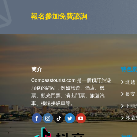
報名參加免費諮詢
簡介
特色
Compasstourist.com 是一個預訂旅遊
北越
服務的網站，例如旅遊、酒店、機
長安
票、觀光門票、演出門票、旅遊汽
車、機場接駁車等。
下龍
沙壩
行程