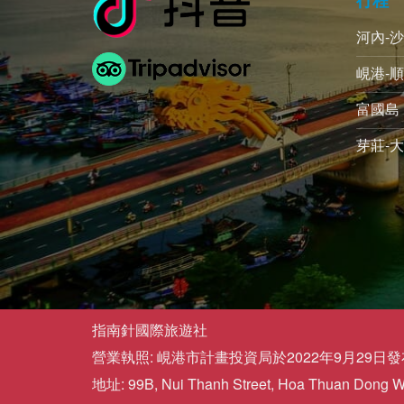
河內-
峴港-順
富國島 
芽莊-大
指南針國際旅遊社
營業執照: 峴港市計畫投資局於2022年9月29日發布的
地址: 99B, Nui Thanh Street, Hoa Thuan Dong War