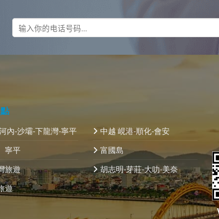
景點
 河內-沙壩-下龍灣-寧平
中越 峴港-順化-會安
、寧平
富國島
灣旅遊
胡志明-芽莊-大叻-美奈
旅遊