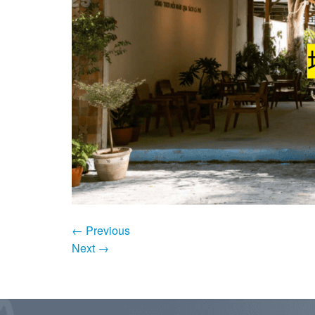
←
Previous
Next
→