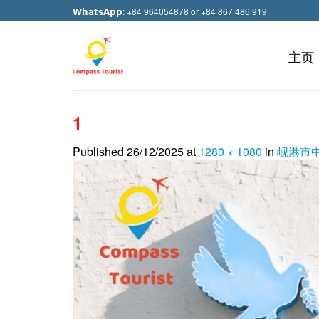
Skip
𝗪𝗵𝗮𝘁𝘀𝗔𝗽𝗽: +84 964054878 or +84 867 486 919
to
content
主页
1
Published
26/12/2025
at
1280 × 1080
in
岘港市