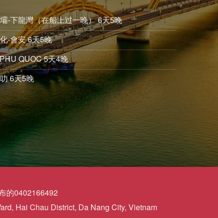
沙壩-下龍灣（在船上过一晚） 6天5晚
化-會安 6天5晚
PHU QUOC 5天4晚
叻 6天5晚
0402166492
d, Hai Chau District, Da Nang City, Vietnam