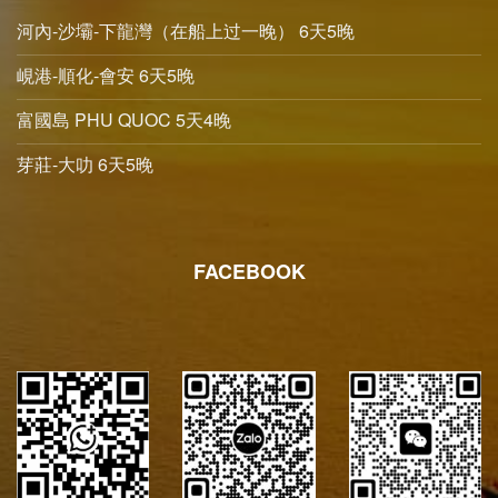
河內-沙壩-下龍灣（在船上过一晚） 6天5晚
峴港-順化-會安 6天5晚
富國島 PHU QUOC 5天4晚
芽莊-大叻 6天5晚
FACEBOOK