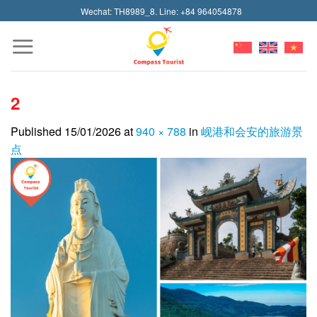
Skip
Wechat: TH8989_8. Line: +84 964054878
to
content
2
Published
15/01/2026
at
940 × 788
in
岘港和会安的旅游景
点