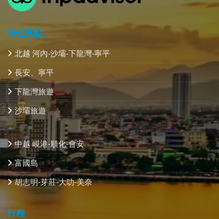
特色景點
北越 河內-沙壩-下龍灣-寧平
長安、寧平
下龍灣旅遊
沙壩旅遊
中越 峴港-順化-會安
富國島
胡志明-芽莊-大叻-美奈
行程