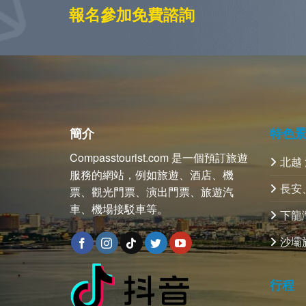
報名參加免費諮詢
簡介
特色
Compasstourist.com 是一個預訂旅遊
北越
服務的網站，例如旅遊、酒店、機
長安
票、觀光門票、演出門票、旅遊汽
車、機場接駁車等。
下龍
沙壩
行程