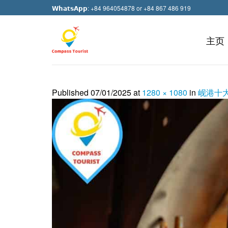
Skip
𝗪𝗵𝗮𝘁𝘀𝗔𝗽𝗽: +84 964054878 or +84 867 486 919
to
content
主页
Published
07/01/2025
at
1280 × 1080
in
岘港十