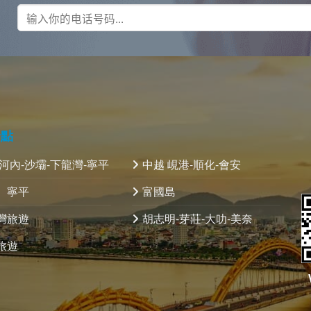
景點
 河內-沙壩-下龍灣-寧平
中越 峴港-順化-會安
、寧平
富國島
灣旅遊
胡志明-芽莊-大叻-美奈
旅遊