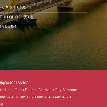
化-會安 6天5晚
PHU QUOC 5天4晚
叻 6天5晚
0402166492
d, Hai Chau District, Da Nang City, Vietnam
ine: +84 37 989 6378 and +84 964054878
98