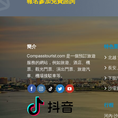
報名參加免費諮詢
簡介
特色
Compasstourist.com 是一個預訂旅遊
北越
服務的網站，例如旅遊、酒店、機
長安
票、觀光門票、演出門票、旅遊汽
車、機場接駁車等。
下龍
沙壩
行程
河內-