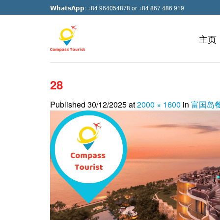
Skip
𝗪𝗵𝗮𝘁𝘀𝗔𝗽𝗽: +84 964054878 or +84 867 486 919
to
content
主页
28
Published
30/12/2025
at
2000 × 1600
in
富国岛