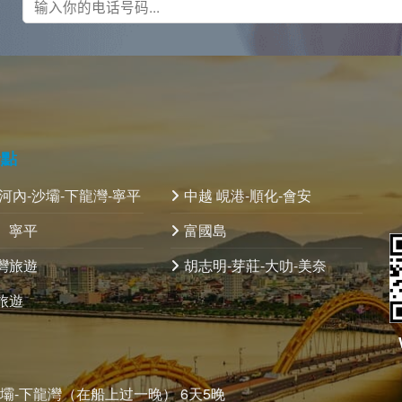
景點
 河內-沙壩-下龍灣-寧平
中越 峴港-順化-會安
、寧平
富國島
灣旅遊
胡志明-芽莊-大叻-美奈
旅遊
沙壩-下龍灣（在船上过一晚） 6天5晚