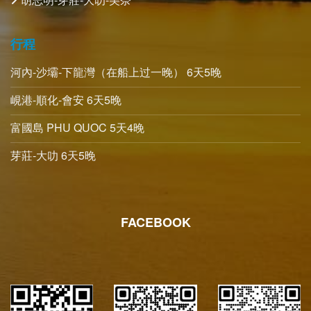
行程
河內-沙壩-下龍灣（在船上过一晚） 6天5晚
峴港-順化-會安 6天5晚
富國島 PHU QUOC 5天4晚
芽莊-大叻 6天5晚
FACEBOOK