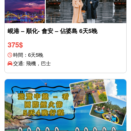
峴港 – 順化- 會安 – 佔婆島 6天5晚
375
$
時間：6天5晚
交通: 飛機，巴士