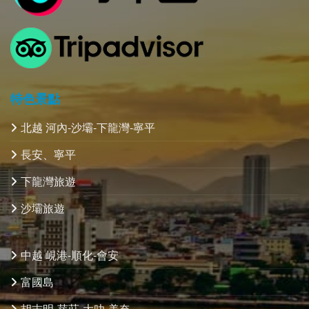
特色景點
北越 河內-沙壩-下龍灣-寧平
長安、寧平
下龍灣旅遊
沙壩旅遊
中越 峴港-順化-會安
富國島
胡志明-芽莊-大叻-美奈