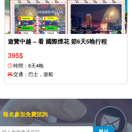
遊覽中越 – 看 國際煙花 節6天5晚行程
395
$
時間：6天4晚
交通：巴士，遊船
報名參加免費諮詢