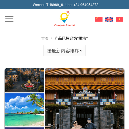
Skip
Wechat: TH8989_8. Line: +84 964054878
to
content
首页
/
产品已标记为“峴港”