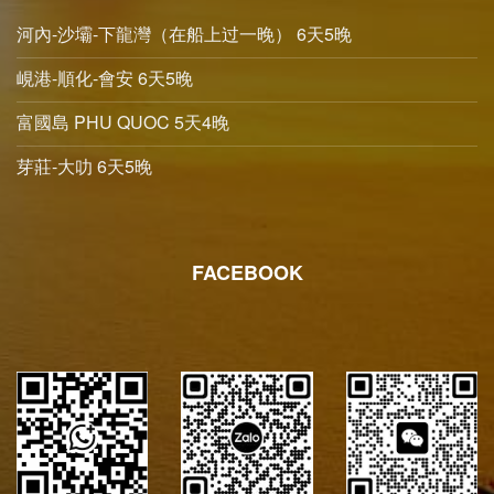
河內-沙壩-下龍灣（在船上过一晚） 6天5晚
峴港-順化-會安 6天5晚
富國島 PHU QUOC 5天4晚
芽莊-大叻 6天5晚
FACEBOOK