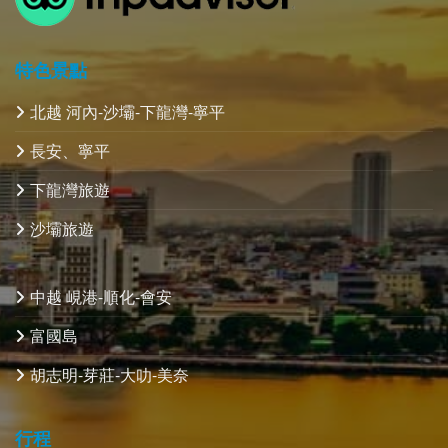
特色景點
北越 河內-沙壩-下龍灣-寧平
長安、寧平
下龍灣旅遊
沙壩旅遊
中越 峴港-順化-會安
富國島
胡志明-芽莊-大叻-美奈
行程