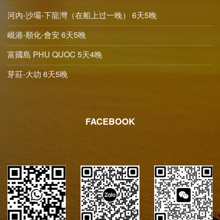
河內-沙壩-下龍灣（在船上过一晚） 6天5晚
峴港-順化-會安 6天5晚
富國島 PHU QUOC 5天4晚
芽莊-大叻 6天5晚
FACEBOOK