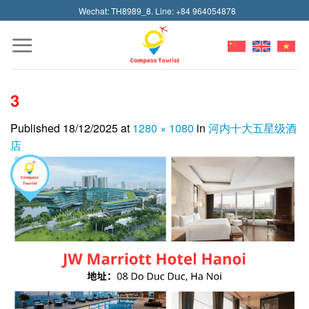
Skip
Wechat: TH8989_8. Line: +84 964054878
to
content
3
Published
18/12/2025
at
1280 × 1080
in
河内十大五星级酒
店