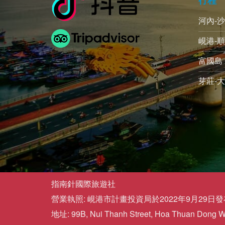
河內-
峴港-順
富國島 
芽莊-大
指南針國際旅遊社
營業執照: 峴港市計畫投資局於2022年9月29日發布的
地址: 99B, Nui Thanh Street, Hoa Thuan Dong War