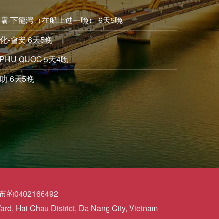
沙壩-下龍灣（在船上过一晚） 6天5晚
化-會安 6天5晚
PHU QUOC 5天4晚
叻 6天5晚
0402166492
d, Hai Chau District, Da Nang City, Vietnam