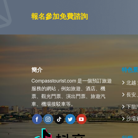
報名參加免費諮詢
簡介
特色
Compasstourist.com 是一個預訂旅遊
北越
服務的網站，例如旅遊、酒店、機
長安
票、觀光門票、演出門票、旅遊汽
車、機場接駁車等。
下龍
沙壩
行程