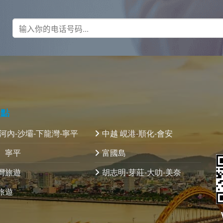
景點
 河內-沙壩-下龍灣-寧平
中越 峴港-順化-會安
、寧平
富國島
灣旅遊
胡志明-芽莊-大叻-美奈
旅遊