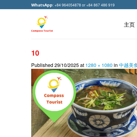
Skip
𝗪𝗵𝗮𝘁𝘀𝗔𝗽𝗽: +84 964054878 or +84 867 486 919
to
content
主页
10
Published
29/10/2025
at
1280 × 1080
in
中越美