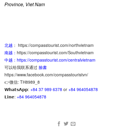
客、工作或放鬆品嚐咖啡的理想空間。
提供 24 小時接待服務、行程預訂、接送服務與貼心的住客
照顧，深受好評。飯店鄰近太陽世界下龍公園、白斜海灘與
遊船碼頭等熱門景點。
The Confetti Hotel 是喜愛時尚風格、便利位置與舒適設施
旅客的絕佳選擇。
Address:
No. 01, Lot D, Ben Doan High-End Service
Area, Hon Gai Port, Ha Long City, Vietnam