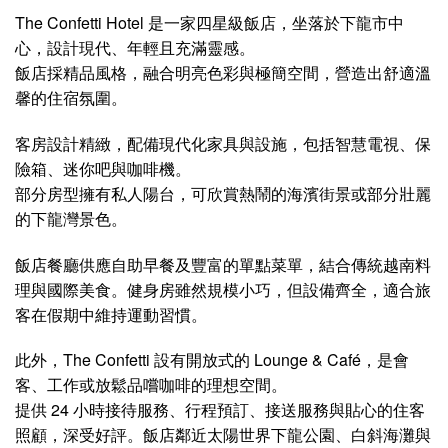
空間高雅細緻，展現出奢華與品味。
飯店設有 140 多間客房與套房，配備中央空調、平面電
視、迷你吧、保險箱與採光良好的大窗戶等現代化設施。部
分客房設有獨立陽台，可直面海灣，是放鬆身心、欣賞自然
美景的理想選擇。
飯店提供多項優質設施，包括頂樓無邊際泳池、現代健身房
與舒適的水療中心。
館內餐廳供應多樣亞洲與歐洲美食，食材新鮮、菜單豐富。
頂樓的 Sky Bar 是欣賞夕陽與品味雞尾酒的最佳場所，氣氛
熱鬧又放鬆。
飯店同時配備先進燈光音響系統的會議室與多功能廳，非常
適合舉辦商務會議與專業活動。
地理位置優越，方便前往白斜大橋、下龍太陽世界遊樂園與
夜市等熱門景點。