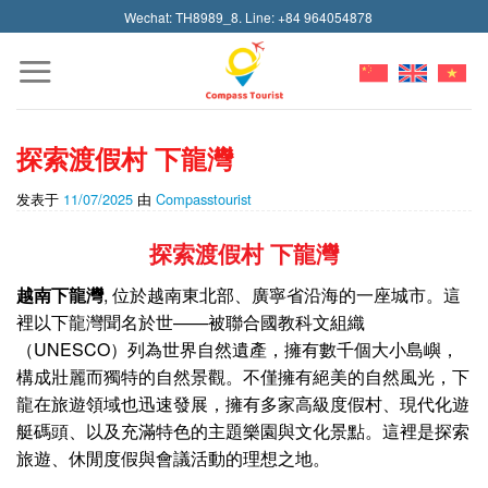
Skip
Wechat: TH8989_8. Line: +84 964054878
to
content
探索渡假村 下龍灣
发表于
11/07/2025
由
Compasstourist
探索渡假村
下龍灣
越南
下龍灣
, 位於越南東北部、廣寧省沿海的一座城市。這
裡以下龍灣聞名於世——被聯合國教科文組織
（UNESCO）列為世界自然遺產，擁有數千個大小島嶼，
構成壯麗而獨特的自然景觀。不僅擁有絕美的自然風光，下
龍在旅遊領域也迅速發展，擁有多家高級度假村、現代化遊
艇碼頭、以及充滿特色的主題樂園與文化景點。這裡是探索
旅遊、休閒度假與會議活動的理想之地。