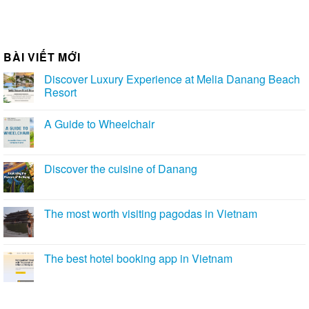
11. Best Western Premier Sapphire Ha Long ( 最佳
西方尊榮藍寶石下龍飯店)
Best Western Premier Sapphire Ha Long 是隸屬於美國知
名國際酒店集團 Best Western 的五星級飯店，坐落於下龍
市中心，擁有壯麗的全景海灣視野。
飯店擁有超過 1,000 間高級客房，全部採用現代化歐式設
計，風格高雅且豪華。
每間客房皆設有私人陽台、小型廚房、洗衣機、浴缸，並配
備智慧型家具，提供如同高級度假公寓般的舒適體驗。無邊
際泳池是旅客放鬆身心、欣賞海灣美景的理想場所。