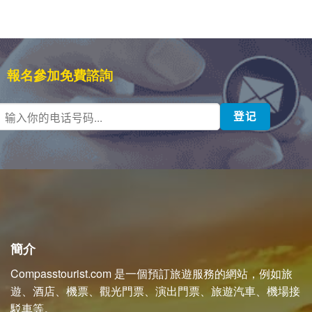
國際標準的健身中心、瑜伽室、蒸氣室與水療中心，滿足旅
客健康與美容的各項需求。
飯店內高級餐廳由專業廚師團隊掌廚，提供從亞洲到歐洲的
精緻料理。
優雅的酒廊與酒吧空間，是品嚐雞尾酒、咖啡並欣賞海灣夕
陽的絕佳去處。飯店亦設有會議室、兒童遊樂區與花園，全
面滿足旅客的休閒、商務與家庭需求。
24 小時接待、保全與住客服務，專業貼心，隨時為您提供
協助。
Best Western Premier Sapphire Ha Long 是您在下龍世界
遺產地區享受國際級度假體驗的完美選擇。
Address:
S2 Building, Lot HH05, Ben Doan High-End
Service Area, Hong Gai Ward, Ha Long City, Quang Ninh
Province, Viet Nam