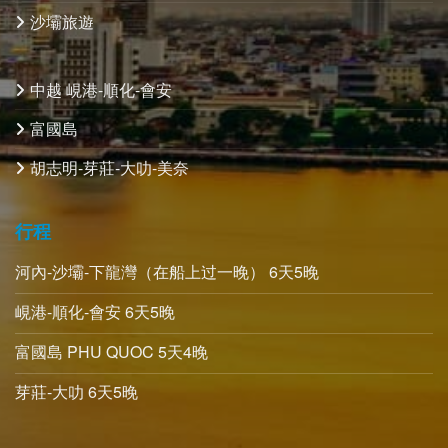
BÀI VIẾT MỚI
Discover Luxury Experience at Melia Danang Beach
Resort
A Guide to Wheelchair
Discover the cuisine of Danang
The most worth visiting pagodas in Vietnam
The best hotel booking app in Vietnam