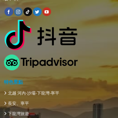
北越
：
https://compasstourist.com/northvietnam
南越：
https://compasstourist.com/Southvietnam
中越：
https://compasstourist.com/centralvietnam
可以给我联系通过
臉書
https://www.facebook.com/compasstouristvn/
👉微信: TH8989_8
𝗪𝗵𝗮𝘁𝘀𝗔𝗽𝗽:
+84 37 989 6378
or
+84 964054878
𝗟𝗶𝗻𝗲:
+84 964054878