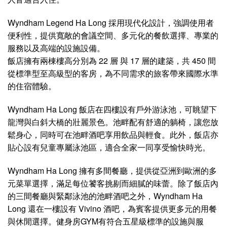
Wyndham Legend Ha Long 採用現代化設計，強調使用者
便利性，提供寬敞的會議空間、多元化的餐飲選擇、專業的
服務以及高端的設施設備。
飯店擁有兩棟樓高分別為 22 層 與 17 層的建築，共 450 間
從標準型至高級型的客房，為不同需求的旅客帶來國際水準
的住宿體驗。
Wyndham Ha Long 飯店在四樓設有戶外游泳池，可眺望下
龍灣與白斜大橋的壯麗景色。池畔配有舒適的躺椅，讓您放
鬆身心，同時可在池畔酒吧享用飲品與輕食。此外，飯店亦
貼心設有兒童專屬泳池區，適合全家一同享受愉快時光。
Wyndham Ha Long 擁有多間餐廳，提供從亞洲到歐洲的多
元菜單選擇，滿足每位饕客挑剔而細膩的味蕾。除了飯店內
的三間餐廳與緊鄰泳池的池畔酒吧之外，Wyndham Ha
Long 還在一樓設有 Vivino 酒吧，為賓客提供更多元的用餐
與休閒選擇。健身房GYM有符合五星級標準的設施與服