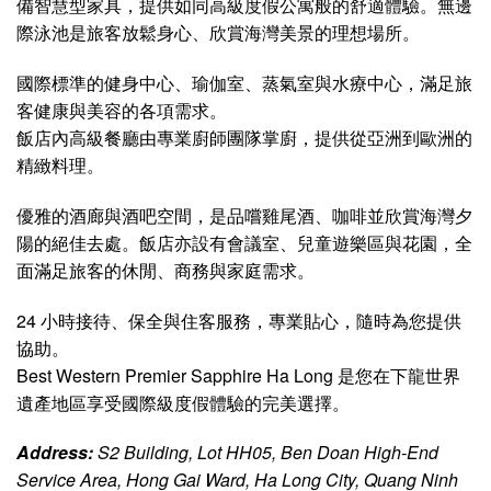
10. The Confetti Hotel (康芙緹飯店)
The Confetti Hotel 是一家四星級飯店，坐落於下龍市中
心，設計現代、年輕且充滿靈感。
飯店採精品風格，融合明亮色彩與極簡空間，營造出舒適溫
馨的住宿氛圍。
客房設計精緻，配備現代化家具與設施，包括智慧電視、保
險箱、迷你吧與咖啡機。
部分房型擁有私人陽台，可欣賞熱鬧的海濱街景或部分壯麗
的下龍灣景色。
飯店餐廳供應自助早餐及豐富的單點菜單，結合傳統越南料
理與國際美食。健身房雖然規模小巧，但設備齊全，適合旅
客在假期中維持運動習慣。
此外，The Confetti 設有開放式的 Lounge & Café，是會